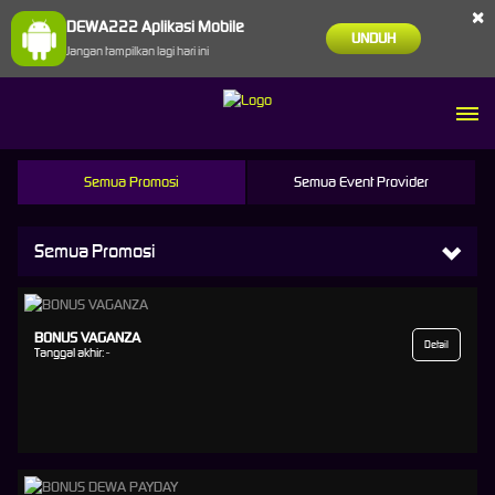
×
DEWA222 Aplikasi Mobile
UNDUH
Jangan tampilkan lagi hari ini
Semua Promosi
Semua Event Provider
Semua Promosi
BONUS VAGANZA
Detail
Tanggal akhir:
-