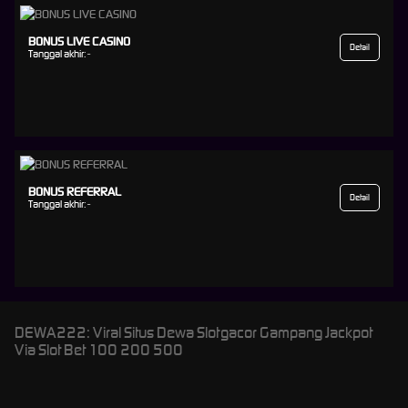
BONUS LIVE CASINO
Detail
Tanggal akhir:
-
BONUS REFERRAL
Detail
Tanggal akhir:
-
DEWA222: Viral Situs Dewa Slotgacor Gampang Jackpot
Via Slot Bet 100 200 500