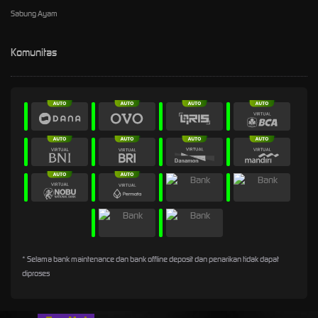
Sabung Ayam
Komunitas
* Selama bank maintenance dan bank offline deposit dan penarikan tidak dapat
diproses