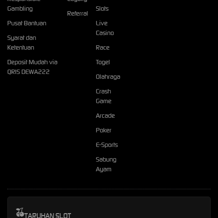
Gambling
Slots
Referral
Pusat Bantuan
Live
Casino
Syarat dan
Ketentuan
Race
Deposit Mudah via
Togel
QRIS DEWA222
Olahraga
Crash
Game
Arcade
Poker
E-Sports
Sabung
Ayam
TARUHAN SLOT