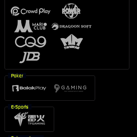
Poker
E-Sports