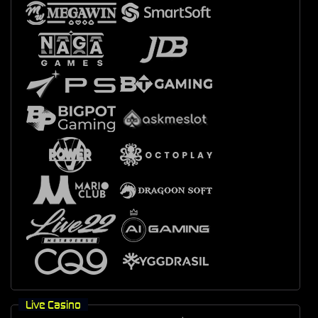
Live Casino