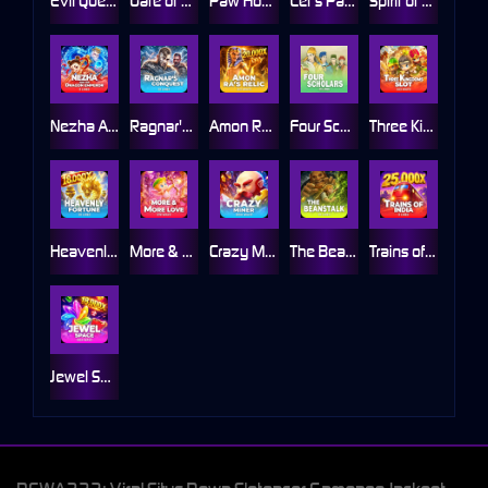
Evil Queen Cauldron
Gate of Ninja
Paw House 2
Let's Party
Spirit of Nine Tails
Nezha And The Dragon Emperor
Ragnar's Conquest
Amon Ra's Relic
Four Scholars
Three Kingdoms Slot
Heavenly Fortune
More & More Love
Crazy Miner
The Beanstalk
Trains of India
Jewel Space