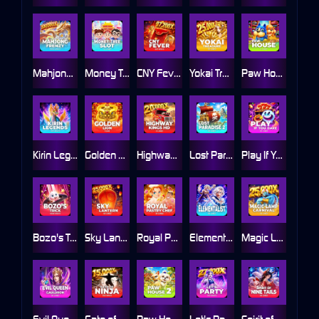
Mahjong Frenzy : Tiles of Fortunes
Money Tree Slot
CNY Fever
Yokai Treasure
Paw House
Kirin Legends
Golden Lion
Highway Kings HD
Lost Paradise 2
Play If You Dare
Bozo's Trick
Sky Lantern
Royal Pastry Chef
Elementalist
Magic Lamp Carnival