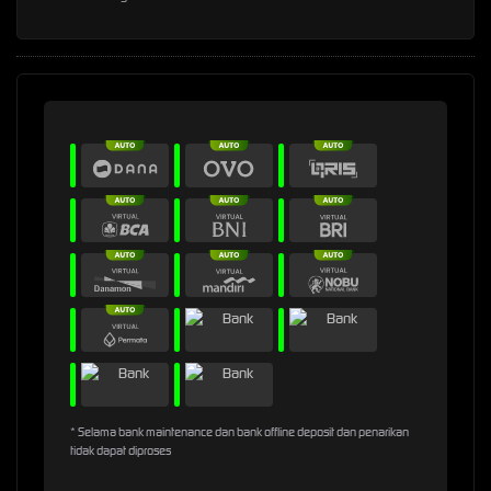
* Selama bank maintenance dan bank offline deposit dan penarikan
tidak dapat diproses