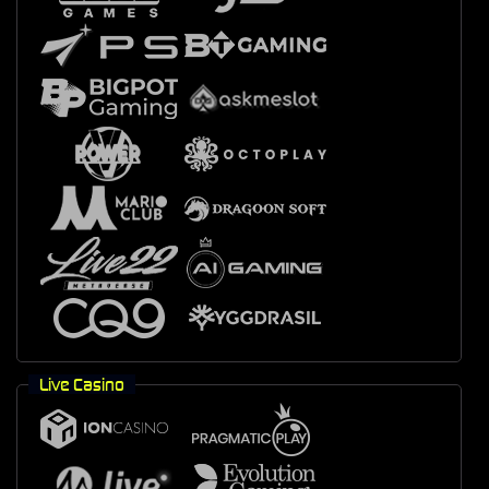
Live Casino