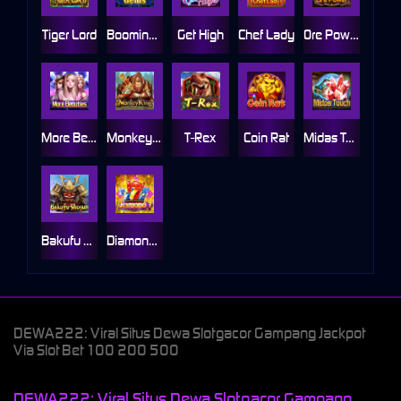
Tiger Lord
Booming Gems
Get High
Chef Lady
Ore Power
More Beauties
Monkey King
T-Rex
Coin Rat
Midas Touch
Bakufu Shogun
Diamond 7
DEWA222: Viral Situs Dewa Slotgacor Gampang Jackpot
Via Slot Bet 100 200 500
DEWA222: Viral Situs Dewa Slotgacor Gampang