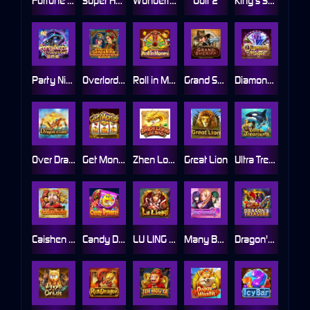
Fortune Twins
Super Hoo Hey How
Wonderful Christmas
Golf 2
King's Sword
Party Night
Overlord & Concubine
Roll in Money
Grand Sheriff
Diamond Mogul
Over Dragon's Gate
Get Money
Zhen Long Ju Bao
Great Lion
Ultra Treasure
Caishen Coming
Candy Dynasty
LU LING QI
Many Beauties
Dragon's Treasure