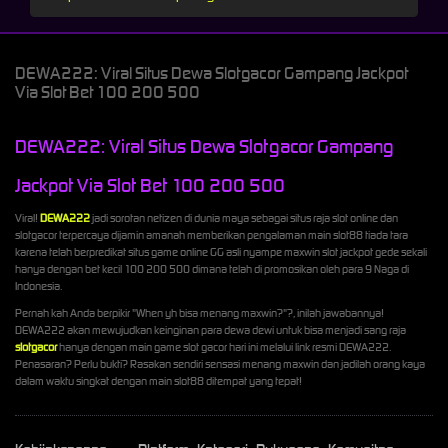
DEWA222: Viral Situs Dewa Slotgacor Gampang Jackpot
Via Slot Bet 100 200 500
DEWA222: Viral Situs Dewa Slotgacor Gampang
Jackpot Via Slot Bet 100 200 500
Viral!
DEWA222
jadi sorotan netizen di dunia maya sebagai situs raja slot online dan
slotgacor terpercaya dijamin amanah memberikan pengalaman main slot88 tiada tara
karena telah berpredikat situs game online GG asli nyampe maxwin slot jackpot gede sekali
hanya dengan bet kecil 100 200 500 dimana telah di promosikan oleh para 9 Naga di
Indonesia.
Pernah kah Anda berpikir "When yh bisa menang maxwin?"?, inilah jawabannya!
DEWA222 akan mewujudkan keinginan para dewa dewi untuk bisa menjadi sang raja
slotgacor
hanya dengan main game slot gacor hari ini melalui link resmi DEWA222.
Penasaran? Perlu bukti? Rasakan sendiri sensasi menang maxwin dan jadilah orang kaya
dalam waktu singkat dengan main slot88 ditempat yang tepat!