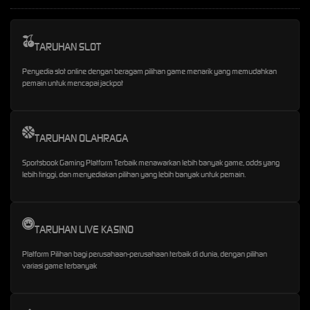
TARUHAN SLOT
Penyedia slot online dengan beragam pilihan game menarik yang memudahkan
pemain untuk mencapai jackpot
TARUHAN OLAHRAGA
Sportsbook Gaming Platform Terbaik menawarkan lebih banyak game, odds yang
lebih tinggi, dan menyediakan pilihan yang lebih banyak untuk pemain.
TARUHAN LIVE KASINO
Platform Pilihan bagi perusahaan-perusahaan terbaik di dunia, dengan pilihan
variasi game terbanyak