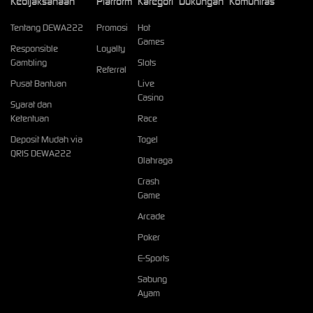
Kebijaksanaan
Platform
Kategori
Dukungan
Komunitas
Tentang DEWA222
Promosi
Hot
Games
Responsible
Loyalty
Gambling
Slots
Referral
Pusat Bantuan
Live
Casino
Syarat dan
Ketentuan
Race
Deposit Mudah via
Togel
QRIS DEWA222
Olahraga
Crash
Game
Arcade
Poker
E-Sports
Sabung
Ayam