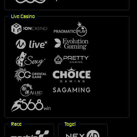
Live Casino
Race
Togel