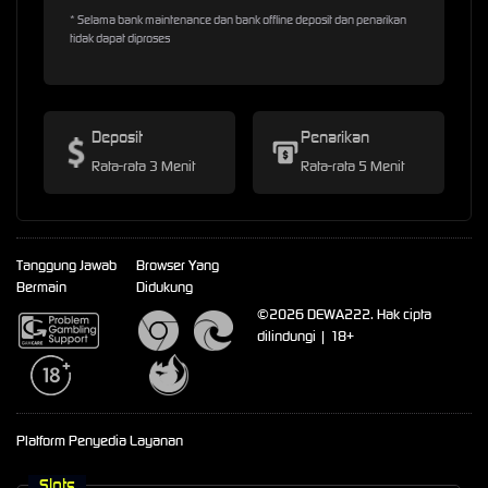
* Selama bank maintenance dan bank offline deposit dan penarikan
tidak dapat diproses
Deposit
Penarikan
Rata-rata 3 Menit
Rata-rata 5 Menit
Tanggung Jawab
Browser Yang
Bermain
Didukung
©2026 DEWA222. Hak cipta
dilindungi | 18+
Platform Penyedia Layanan
Slots