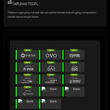
TARUHAN TOGEL
Platform togel yang menarik dari perusahan terbaik di dunia yang menawarkan
hadiah kemenangan besar