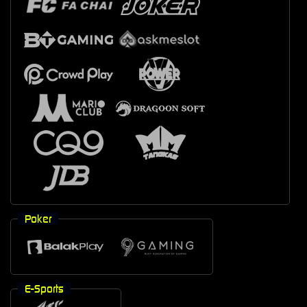
Poker
E-Sports