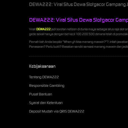
DEWA222: Viral Situs Dewa Slotgacor Gampang J
DEWA222: Viral Situs Dewa Slotgacor Gamp
Viral!
DEWA222
jadi sorotan netizen di dunia maya sebagai situs raja slot
gede sekali hanya dengan bet kecil 100 200 500 dimana telah di promosika
Pernah kah Anda berpikir "When yh bisa menang maxwin?"?, inilah jawab
Penasaran? Perlu bukti? Rasakan sendiri sensasi menang maxwin dan jadil
Kebijaksanaan
Tentang DEWA222
Responsible Gambling
Pusat Bantuan
Syarat dan Ketentuan
Deposit Mudah via QRIS DEWA222