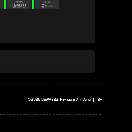
©2026 DEWA222. Hak cipta dilindungi | 18+