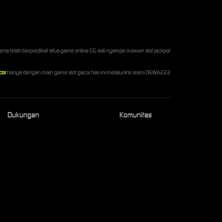
ena telah berpredikat situs game online GG asli nyampe maxwin slot jackpot
cor
hanya dengan main game slot gacor hari ini melalui link resmi DEWA222.
Dukungan
Komunitas