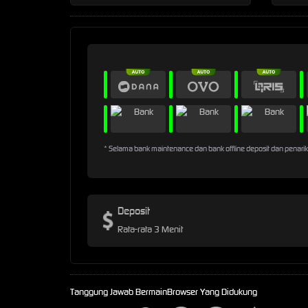
* Selama bank maintenance dan bank offline deposit dan penarik
Deposit
Rata-rata 3 Menit
Tanggung Jawab Bermain
Browser Yang Didukung