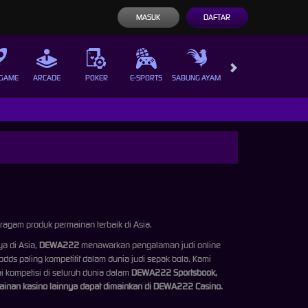
MASUK
DAFTAR
 GAME
ARCADE
POKER
E-SPORTS
SABUNG AYAM
PROMOSI
agam produk permainan terbaik di Asia.
a di Asia,
DEWA222
menawarkan pengalaman judi online
dds paling kompetitif dalam dunia judi sepak bola. Kami
 kompetisi di seluruh dunia dalam
DEWA222 Sportsbook,
rmainan kasino lainnya dapat dimainkan di
DEWA222
Casino.