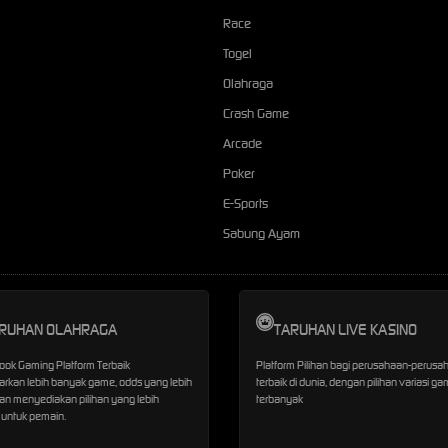
Race
Togel
Olahraga
Crash Game
Arcade
Poker
E-Sports
Sabung Ayam
RUHAN OLAHRAGA
TARUHAN LIVE KASINO
ook Gaming Platform Terbaik
Platform Pilihan bagi perusahaan-perusa
kan lebih banyak game, odds yang lebih
terbaik di dunia, dengan pilihan variasi g
 dan menyediakan pilihan yang lebih
terbanyak
untuk pemain.