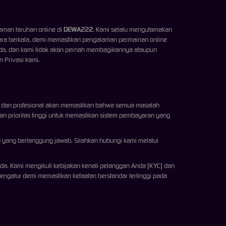
laman taruhan online di
DEWA222
. Kami selalu mengutamakan
ra berkala, demi memastikan pengalaman permainan online
da, dan kami tidak akan pernah membagikannya ataupun
 Privasi kami.
ah dan profesional akan memastikan bahwa semua masalah
an prioritas tinggi untuk memastikan sistem pembayaran yang
 yang bertanggung jawab. Silahkan hubungi kami melalui
 Kami mengikuti kebijakan kenali pelanggan Anda (KYC) dan
ngatur demi memastikan ketaatan berstandar tertinggi pada