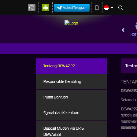
Main di Telegram
HOT
Tent
Tentang DEWA222
TENTA
Responsible Gambling
DEWA22
Pusat Bantuan
Selamat d
DEWA22
Syarat dan Ketentuan
terbaik d
menawarka
sementara
Deposit Mudah via QRIS
DEWA222