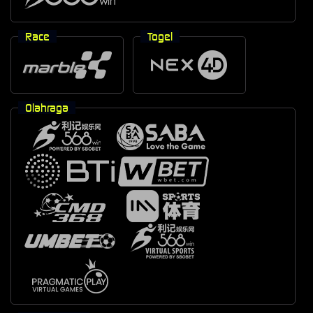
Race
Togel
Olahraga