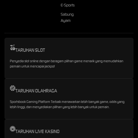
E-Sports
Sabung
Ayam
TARUHAN SLOT
Penyedia slot online dengan beragam pilihan game menarik yang memudahkan
pemain untuk mencapai jackpot
TARUHAN OLAHRAGA
Sportsbook Gaming Platform Terbaik menawarkan lebih banyak game, odds yang
lebih tinggi, dan menyediakan pilihan yang lebih banyak untuk pemain.
TARUHAN LIVE KASINO