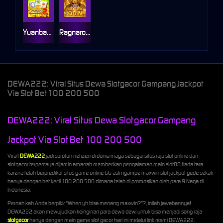
Yuanbao Mahjong2
Ragnarok Odin
DEWA222: Viral Situs Dewa Slotgacor Gampang Jackpot
Via Slot Bet 100 200 500
DEWA222: Viral Situs Dewa Slotgacor Gampang
Jackpot Via Slot Bet 100 200 500
Viral!
DEWA222
jadi sorotan netizen di dunia maya sebagai situs raja slot online dan
slotgacor terpercaya dijamin amanah memberikan pengalaman main slot88 tiada tara
karena telah berpredikat situs game online GG asli nyampe maxwin slot jackpot gede sekali
hanya dengan bet kecil 100 200 500 dimana telah di promosikan oleh para 9 Naga di
Indonesia.
Pernah kah Anda berpikir "When yh bisa menang maxwin?"?, inilah jawabannya!
DEWA222 akan mewujudkan keinginan para dewa dewi untuk bisa menjadi sang raja
slotgacor
hanya dengan main game slot gacor hari ini melalui link resmi DEWA222.