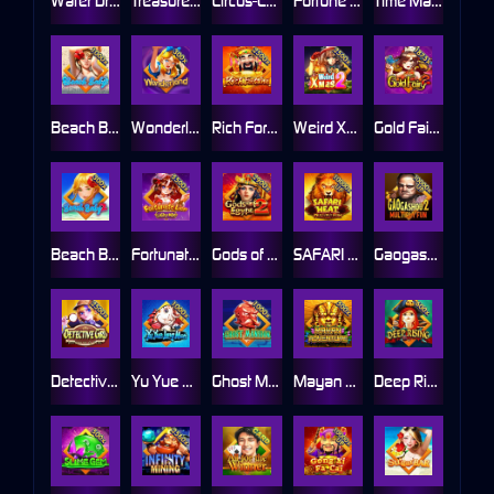
Water Dragon
Treasure Hunters
Circus-Lucky Mix
Fortune Cat
Time Machine
Beach Baby
Wonderland
Rich Fortune
Weird Xmas2
Gold Fairy 2
Beach Baby2
Fortunate Lion-Lucky Mix
Gods of Egypt2
SAFARI HEAT-MULTIPLY FUN
Gaogashou2 MULTIPLY FUN
Detective Girl
Yu Yue Long Men
Ghost Mansion
Mayan Adventure
Deep Rising