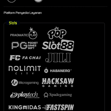
Platform Penyedia Layanan
Slots