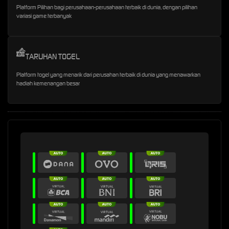
Platform Pilihan bagi perusahaan-perusahaan terbaik di dunia, dengan pilihan
variasi game terbanyak
TARUHAN TOGEL
Platform togel yang menarik dari perusahan terbaik di dunia yang menawarkan
hadiah kemenangan besar