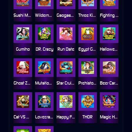
Sushi Match
Wilderness Hunting
Gaogashou
Three Kingdoms
Fighting Academy
Gumiho
DR. Crazy
Run Date
Egypt Gods
Halloween Horror
Ghost Zombie
Mutation fish
Star Cruise
Prehistoric Park
Beer Carnival
Cat VS Mouse
Lovecraft's Legacy
Happy Fruit Stand
THOR
Magic House