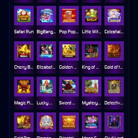
Safari Run
BigBang Spin
Pop Popcorns
Little Witch's Fortune
Celestial Goddess
Cherry Bell
Elizabeth Lab
Golden Panda
King of Pig
Gold of the King
Magic Fire
Lucky Waterfalls
Sword Master
Mystery Wind
Detective’s Dream