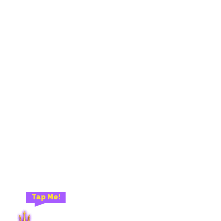
Tap Me!