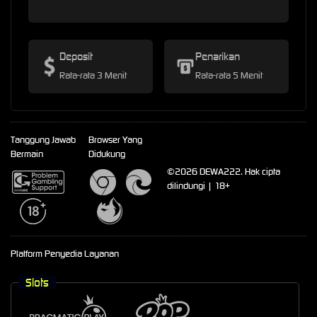
Deposit
Penarikan
Rata-rata 3 Menit
Rata-rata 5 Menit
Tanggung Jawab
Browser Yang
Bermain
Didukung
©2026 DEWA222. Hak cipta
dilindungi | 18+
Platform Penyedia Layanan
Slots