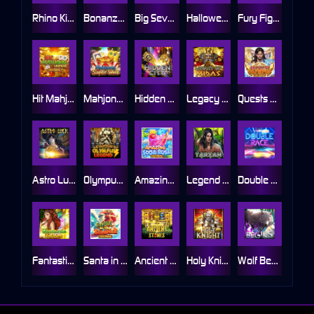
Rhino King
Bonanza Coins
Big Sevens Jackpot
Halloween Ghost
Fury Fighters
Hit Mahjong Wins
Mahjong Super Wins
Hidden City
Legacy of Midas
Quests of Olympus
Astro Luck
Olympus Legend
Amazing Soda Rush
Legend of Tarzan
Double Race
Fantastic Faries
Santa in the Summer
Ancient Stones
Holy Knight
Wolf Begins