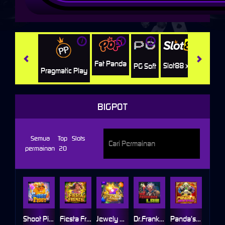
i
i
i
i
i
Facha
Fat Panda
Slot88 x PP
PG Soft
Pragmatic Play
BIGPOT
Semua
Top
Slots
permainan
20
Shoot Piggy
Fiesta Frenzy
Jewely Spin
Dr.Franken’s Lab
Panda’s Jackpot