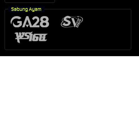
Sabung Ayam