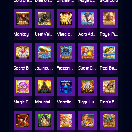
Gold Dragon
Diamond Mask
Oriental Treasures
Mega Cave
Skull Lord
Monkey King
Last Valkyrie
Miracle Ring
Aero Adventure
Royal Princess
Secret Ball
Journey to the Abyss
Frozen Blade
Sugar Crush!
Reel Bass Family
Magic Candy Factory
Mountain Spirit
Moonlight Cats
Tiggy Luck
Cleo’s Fortune