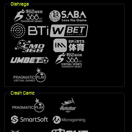
Olahraga
Crash Game