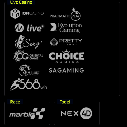
Live Casino
Race
Togel