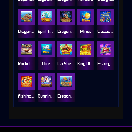
Dragon Fishing
Spirit Tide Legend
Dragon of Demons
Mines
Classic Mario
Rocket Derby
Dice
Cai Shen Fishing
King Of Football
Fishing Disco
Fishing YiLuFa
Running Chicken
Dragon Fishing II