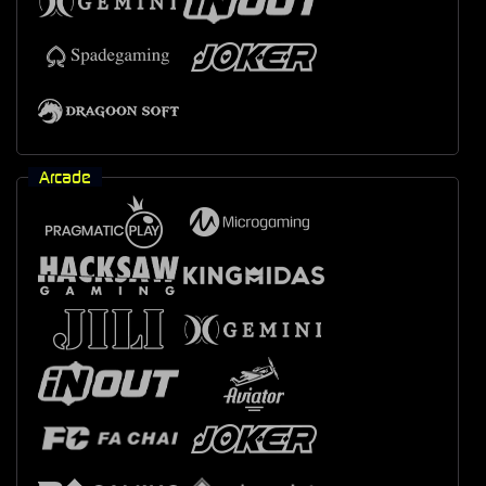
Arcade