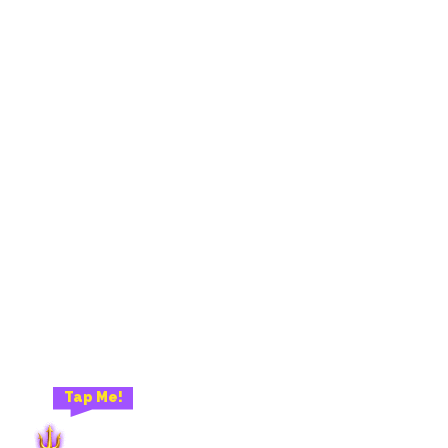
Tap Me!