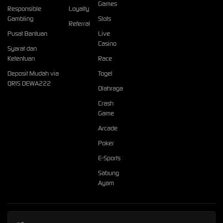
Games
Responsible
Loyalty
Gambling
Slots
Referral
Pusat Bantuan
Live
Casino
Syarat dan
Ketentuan
Race
Deposit Mudah via
Togel
QRIS DEWA222
Olahraga
Crash
Game
Arcade
Poker
E-Sports
Sabung
Ayam