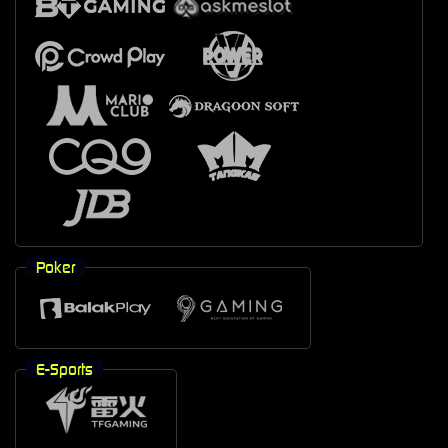
Poker
E-Sports