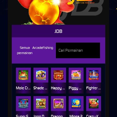
JDB
Semua
Arcade
Fishing
permainan
Mole Crash
Shade Dragons Fishing
Happy New Year
Piggy Bank TapTap
Fighter Fire
Super Super Fruit
Jogo Do Bicho
Dragon Master
Mines 2
Crazy King Kong