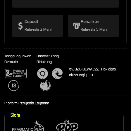
Deposit
Penarikan
Rata-rata 3 Menit
Rata-rata 5 Menit
Tanggung Jawab
Browser Yang
Bermain
Didukung
©2026 DEWA222. Hak cipta
dilindungi | 18+
Platform Penyedia Layanan
Slots