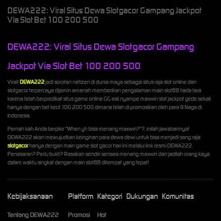
DEWA222: Viral Situs Dewa Slotgacor Gampang Jackpot
Via Slot Bet 100 200 500
DEWA222: Viral Situs Dewa Slotgacor Gampang
Jackpot Via Slot Bet 100 200 500
Viral!
DEWA222
jadi sorotan netizen di dunia maya sebagai situs raja slot online dan
slotgacor terpercaya dijamin amanah memberikan pengalaman main slot88 tiada tara
karena telah berpredikat situs game online GG asli nyampe maxwin slot jackpot gede sekali
hanya dengan bet kecil 100 200 500 dimana telah di promosikan oleh para 9 Naga di
Indonesia.
Pernah kah Anda berpikir "When yh bisa menang maxwin?"?, inilah jawabannya!
DEWA222 akan mewujudkan keinginan para dewa dewi untuk bisa menjadi sang raja
slotgacor
hanya dengan main game slot gacor hari ini melalui link resmi DEWA222.
Penasaran? Perlu bukti? Rasakan sendiri sensasi menang maxwin dan jadilah orang kaya
dalam waktu singkat dengan main slot88 ditempat yang tepat!
Kebijaksanaan
Platform
Kategori
Dukungan
Komunitas
Tentang DEWA222
Promosi
Hot