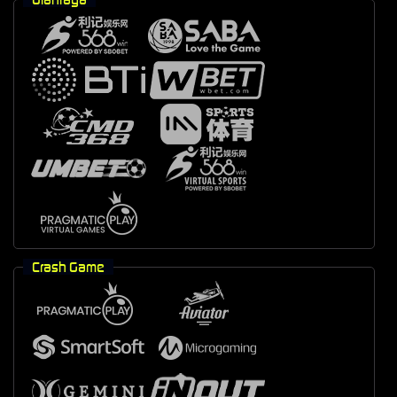
Crash Game