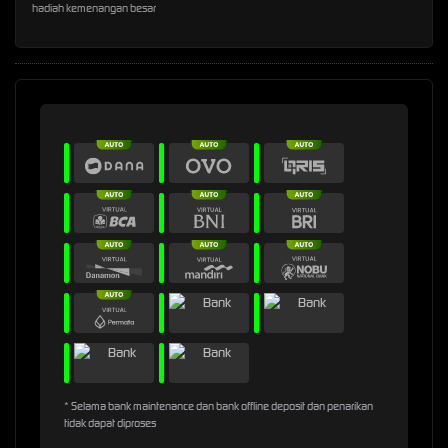
hadiah kemenangan besar
* Selama bank maintenance dan bank offline deposit dan penarikan
tidak dapat diproses