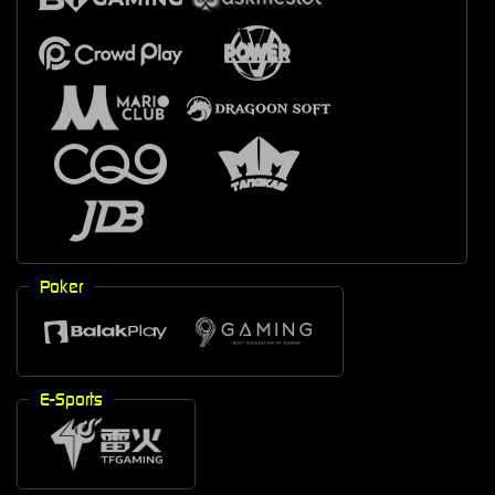
Poker
E-Sports