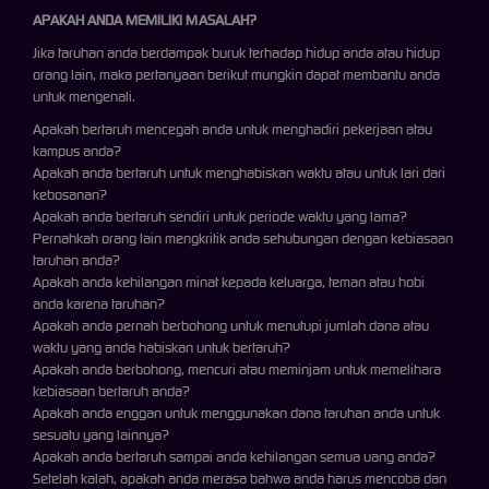
APAKAH ANDA MEMILIKI MASALAH?
Jika taruhan anda berdampak buruk terhadap hidup anda atau hidup
orang lain, maka pertanyaan berikut mungkin dapat membantu anda
untuk mengenali.
Apakah bertaruh mencegah anda untuk menghadiri pekerjaan atau
kampus anda?
Apakah anda bertaruh untuk menghabiskan waktu atau untuk lari dari
kebosanan?
Apakah anda bertaruh sendiri untuk periode waktu yang lama?
Pernahkah orang lain mengkritik anda sehubungan dengan kebiasaan
taruhan anda?
Apakah anda kehilangan minat kepada keluarga, teman atau hobi
anda karena taruhan?
Apakah anda pernah berbohong untuk menutupi jumlah dana atau
waktu yang anda habiskan untuk bertaruh?
Apakah anda berbohong, mencuri atau meminjam untuk memelihara
kebiasaan bertaruh anda?
Apakah anda enggan untuk menggunakan dana taruhan anda untuk
sesuatu yang lainnya?
Apakah anda bertaruh sampai anda kehilangan semua uang anda?
Setelah kalah, apakah anda merasa bahwa anda harus mencoba dan