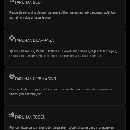
TARUHAN SLOT
Penyedia slot online dengan beragam pilihan game menarik yang memudahkan
pemain untuk mencapai jackpot
TARUHAN OLAHRAGA
Sportsbook Gaming Platform Terbaik menawarkan lebih banyak game, odds yang
lebih tinggi, dan menyediakan pilihan yang lebih banyak untuk pemain.
TARUHAN LIVE KASINO
Platform Pilihan bagi perusahaan-perusahaan terbaik di dunia, dengan pilihan
variasi game terbanyak
TARUHAN TOGEL
Platform togel yang menarik dari perusahan terbaik di dunia yang menawarkan