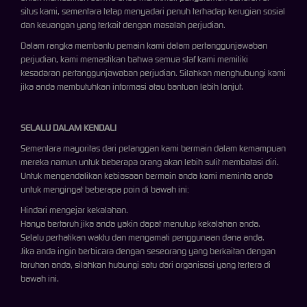
situs kami, sementara tetap menyadari penuh terhadap kerugian sosial
dan keuangan yang terkait dengan masalah perjudian.
Dalam rangka membantu pemain kami dalam pertanggunjawaban
perjudian, kami memastikan bahwa semua staf kami memiliki
kesadaran pertanggunjawaban perjudian. Silahkan menghubungi kami
jika anda membutuhkan informasi atau bantuan lebih lanjut.
SELALU DALAM KENDALI
Sementara mayoritas dari pelanggan kami bermain dalam kemampuan
mereka namun untuk beberapa orang akan lebih sulit membatasi diri.
Untuk mengendalikan kebiasaan bermain anda kami meminta anda
untuk mengingat beberapa poin di bawah ini:
Hindari mengejar kekalahan.
Hanya bertaruh jika anda yakin dapat menutup kekalahan anda.
Selalu perhatikan waktu dan mengamati penggunaan dana anda.
Jika anda ingin berbicara dengan seseorang yang berkaitan dengan
taruhan anda, silahkan hubungi satu dari organisasi yang tertera di
bawah ini.