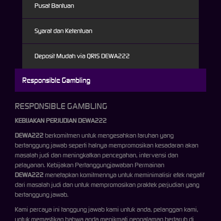
Pusat Bantuan
Syarat dan Ketentuan
Deposit Mudah via QRIS DEWA222
Responsible Gambling
RESPONSIBLE GAMBLING
KEBIJAKAN PERJUDIAN DEWA222
DEWA222
berkomitmen untuk mengesahkan taruhan yang
bertanggung jawab seperti halnya mempromosikan kesadaran akan
masalah judi dan meningkatkan pencegahan, intervensi dan
pelayanan. Kebijakan Pertanggungjawaban Permainan
DEWA222
menetapkan komitmennya untuk meminimalisir efek negatif
dari masalah judi dan untuk mempromosikan praktek perjudian yang
bertanggung jawab.
Kami percaya ini tanggung jawab kami untuk anda, pelanggan kami,
untuk memastikan bahwa anda menikmati pengalaman bertaruh di