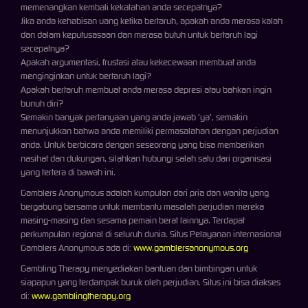
memenangkan kembali kekalahan anda secepatnya?
Jika anda kehabisan uang ketika bertaruh, apakah anda merasa kalah
dan dalam keputusasaan dan merasa butuh untuk bertaruh lagi
secepatnya?
Apakah argumentasi, frustasi atau kekecewaan membuat anda
menginginkan untuk bertaruh lagi?
Apakah bertaruh membuat anda merasa depresi atau bahkan ingin
bunuh diri?
Semakin banyak pertanyaan yang anda jawab 'ya', semakin
menunjukkan bahwa anda memiliki permasalahan dengan perjudian
anda. Untuk berbicara dengan seseorang yang bisa memberikan
nasihat dan dukungan, silahkan hubungi salah satu dari organisasi
yang tertera di bawah ini.
Gamblers Anonymous adalah kumpulan dari pria dan wanita yang
bergabung bersama untuk membantu masalah perjudian mereka
masing-masing dan sesama pemain berat lainnya. Terdapat
perkumpulan regional di seluruh dunia. Situs Pelayanan internasional
Gamblers Anonymous ada di:
www.gamblersanonymous.org
Gambling Therapy menyediakan bantuan dan bimbingan untuk
siapapun yang terdampak buruk oleh perjudian. Situs ini bisa diakses
di:
www.gamblingtherapy.org