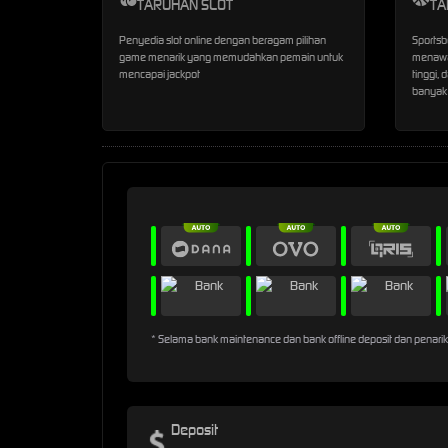
TARUHAN SLOT
TA
Penyedia slot online dengan beragam pilihan
Sportsb
game menarik yang memudahkan pemain untuk
menawar
mencapai jackpot
tinggi,
banyak 
* Selama bank maintenance dan bank offline deposit dan penarik
Deposit