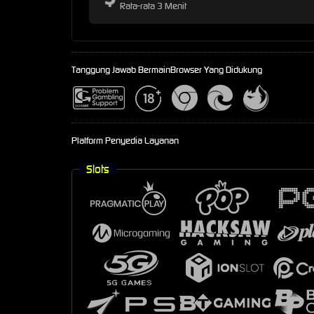
Rata-rata 3 Menit
Tanggung Jawab Bermain
Browser Yang Didukung
Platform Penyedia Layanan
Slots