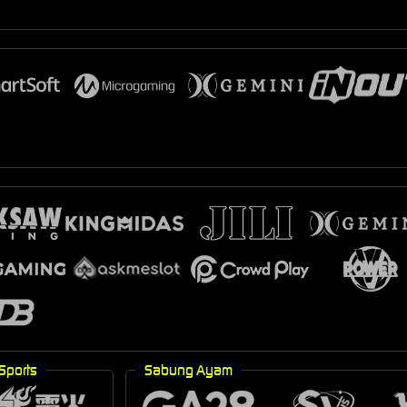
Sports
Sabung Ayam