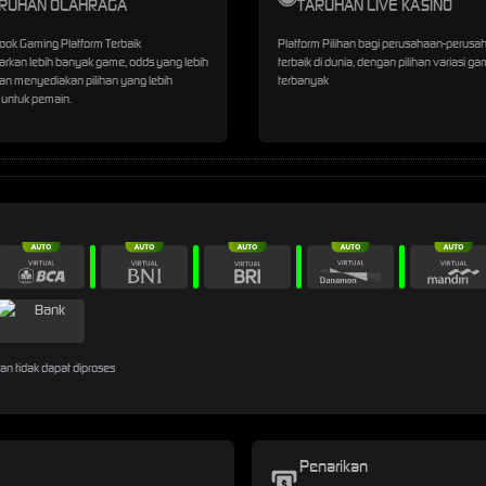
RUHAN OLAHRAGA
TARUHAN LIVE KASINO
ook Gaming Platform Terbaik
Platform Pilihan bagi perusahaan-perusa
kan lebih banyak game, odds yang lebih
terbaik di dunia, dengan pilihan variasi g
 dan menyediakan pilihan yang lebih
terbanyak
untuk pemain.
an tidak dapat diproses
Penarikan