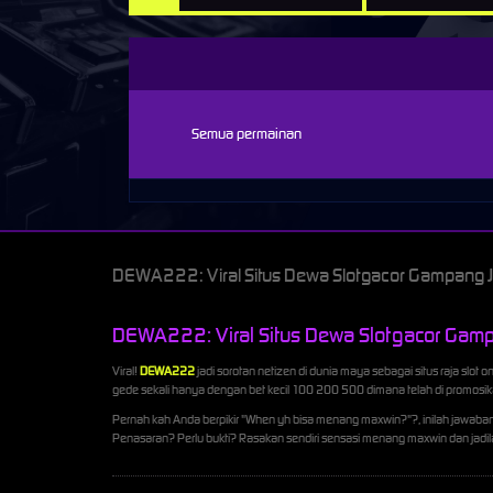
Semua permainan
DEWA222: Viral Situs Dewa Slotgacor Gampang J
DEWA222: Viral Situs Dewa Slotgacor Gamp
Viral!
DEWA222
jadi sorotan netizen di dunia maya sebagai situs raja slot
gede sekali hanya dengan bet kecil 100 200 500 dimana telah di promosika
Pernah kah Anda berpikir "When yh bisa menang maxwin?"?, inilah jawab
Penasaran? Perlu bukti? Rasakan sendiri sensasi menang maxwin dan jadil