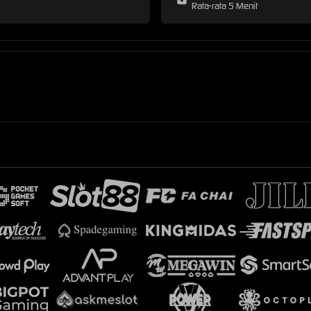
Rata-rata 5 Menit