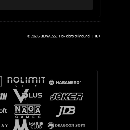
©2026 DEWA222. Hak cipta dilindungi | 18+