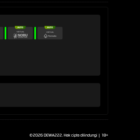
©2026 DEWA222. Hak cipta dilindungi | 18+