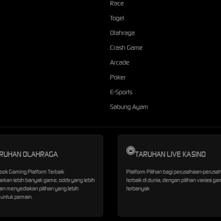
Race
Togel
Olahraga
Crash Game
Arcade
Poker
E-Sports
Sabung Ayam
RUHAN OLAHRAGA
TARUHAN LIVE KASINO
ook Gaming Platform Terbaik
Platform Pilihan bagi perusahaan-perusa
kan lebih banyak game, odds yang lebih
terbaik di dunia, dengan pilihan variasi g
 dan menyediakan pilihan yang lebih
terbanyak
untuk pemain.