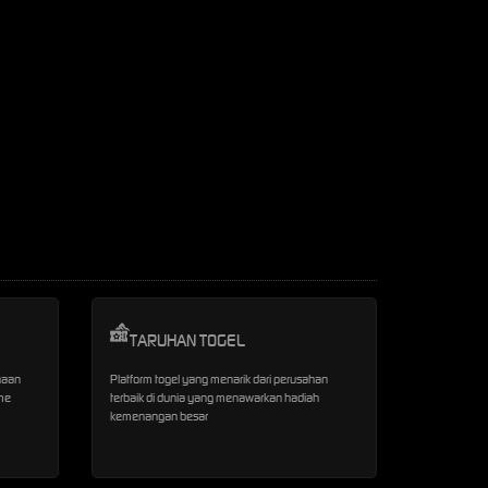
TARUHAN TOGEL
haan
Platform togel yang menarik dari perusahan
ame
terbaik di dunia yang menawarkan hadiah
kemenangan besar