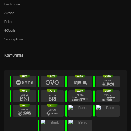
Crash Game
Arcade
Poker
E-Sports
Sabung Ayam
Komunitas