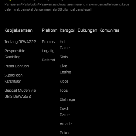
Penasaran? Perlu bukti? Rasakan sendiri sensasi menang maxwin dan jadilah orang kaya
dalam waktu singkat dengan main slot88 ditempat yang tepat!
Kebijaksanaan
Platform
Kategori
Dukungan
Komunitas
Tentang DEWA222
Promosi
Hot
Games
Responsible
Loyalty
Gambling
Slots
Referral
Pusat Bantuan
Live
Casino
Syarat dan
Ketentuan
Race
Deposit Mudah via
Togel
QRIS DEWA222
Olahraga
Crash
Game
Arcade
Poker