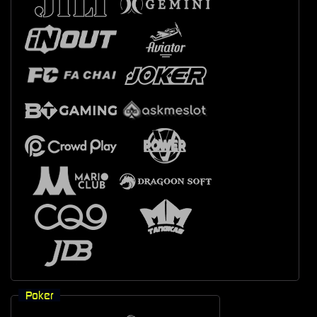
Poker