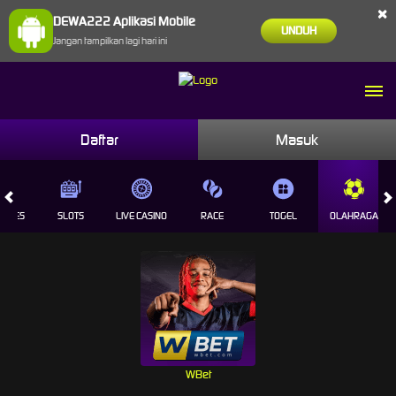
×
DEWA222 Aplikasi Mobile
UNDUH
Jangan tampilkan lagi hari ini
Daftar
Masuk
GAMES
SLOTS
LIVE CASINO
RACE
TOGEL
OLAHRAGA
WBet