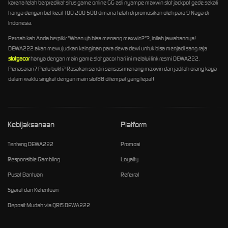
karena telah berpredikat situs game online GG asli nyampe maxwin slot jackpot gede sekali
hanya dengan bet kecil 100 200 500 dimana telah di promosikan oleh para 9 Naga di
Indonesia.
Pernah kah Anda berpikir "When yh bisa menang maxwin?"?, inilah jawabannya!
DEWA222 akan mewujudkan keinginan para dewa dewi untuk bisa menjadi sang raja
slotgacor
hanya dengan main game slot gacor hari ini melalui link resmi DEWA222.
Penasaran? Perlu bukti? Rasakan sendiri sensasi menang maxwin dan jadilah orang kaya
dalam waktu singkat dengan main slot88 ditempat yang tepat!
Kebijaksanaan
Platform
Tentang DEWA222
Promosi
Responsible Gambling
Loyalty
Pusat Bantuan
Referral
Syarat dan Ketentuan
Deposit Mudah via QRIS DEWA222