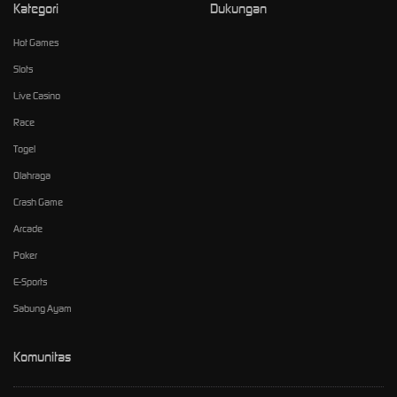
Kategori
Dukungan
Hot Games
Slots
Live Casino
Race
Togel
Olahraga
Crash Game
Arcade
Poker
E-Sports
Sabung Ayam
Komunitas