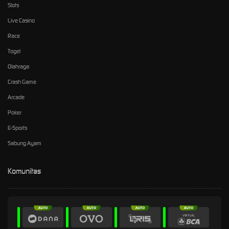
Slots
Live Casino
Race
Togel
Olahraga
Crash Game
Arcade
Poker
E-Sports
Sabung Ayam
Komunitas