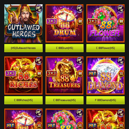
(H5)Outlawed Heroes
C-88Drum(H5)
C-88Flower(H5)
C-88Riches(H5)
C-88Treasures(H5)
F-88Diamond(H5)