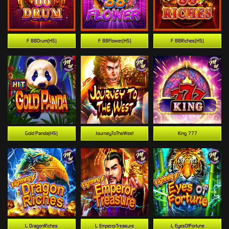
F-88Drum(H5)
F-88Flower(H5)
F-88Riches(H5)
Gold Panda(H5)
JourneyToTheWest
King-777
L-DragonRiches
L-EmperorTreasure
L-EyesOfFortune