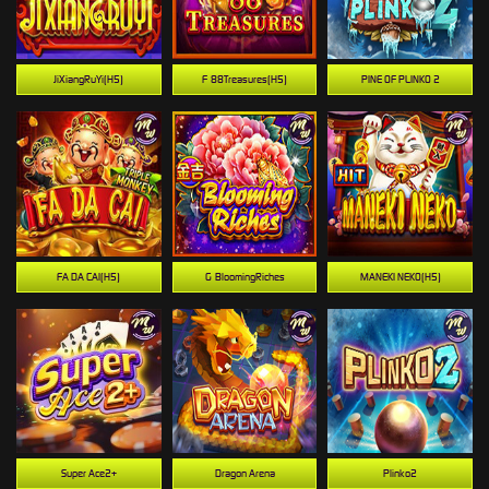
JiXiangRuYi(H5)
F-88Treasures(H5)
PINE OF PLINKO 2
FA DA CAI(H5)
G-BloomingRiches
MANEKI NEKO(H5)
Super Ace2+
Dragon Arena
Plinko2