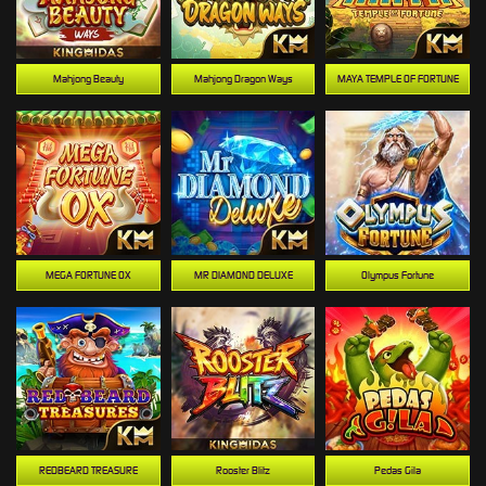
Mahjong Beauty
Mahjong Dragon Ways
MAYA TEMPLE OF FORTUNE
MEGA FORTUNE OX
MR DIAMOND DELUXE
Olympus Fortune
REDBEARD TREASURE
Rooster Blitz
Pedas Gila