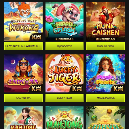
HEAVENLY FEAST WITH WUKONG
Hippo Splash
Hunk Cai Shen
LADY OF RA
LUCKY TIGER
MAGIC PEARLS