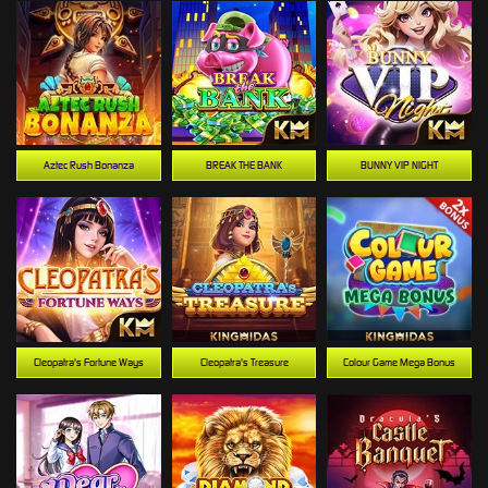
Aztec Rush Bonanza
BREAK THE BANK
BUNNY VIP NIGHT
Cleopatra's Fortune Ways
Cleopatra's Treasure
Colour Game Mega Bonus