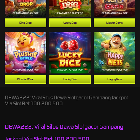
Dino Drop
Lucky Dog
Master Gems
Plushie Wins
Lucky Dice
Happy Nets
DEWA222: Viral Situs Dewa Slotgacor Gampang Jackpot
Via Slot Bet 100 200 500
DEWA222: Viral Situs Dewa Slotgacor Gampang
Jackpot Via Slot Bet 100 200 500