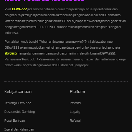
Viral!
DEWA222
jadi sorotan netizen di dunia maya sebagai situs raja slot online dan
slotgacor terpercaya dijamin amanah memberikan pengalaman main slot88 tiada tara
karena telah berpredikat situs game online GG asli nyampe maxwin slot jackpot gede sekali
hanya dengan bet kecil 100 200 500 dimana telah di promosikan oleh para 9 Naga di
Indonesia.
Pernah kah Anda berpikir "When yh bisa menang maxwin?"?, inilah jawabannya!
DEWA222 akan mewujudkan keinginan para dewa dewi untuk bisa menjadi sang raja
slotgacor
hanya dengan main game slot gacor hari ini melalui link resmi DEWA222.
Penasaran? Perlu bukti? Rasakan sendiri sensasi menang maxwin dan jadilah orang kaya
dalam waktu singkat dengan main slot88 ditempat yang tepat!
Kebijaksanaan
Platform
Tentang DEWA222
Promosi
Responsible Gambling
Loyalty
Pusat Bantuan
Referral
Syarat dan Ketentuan