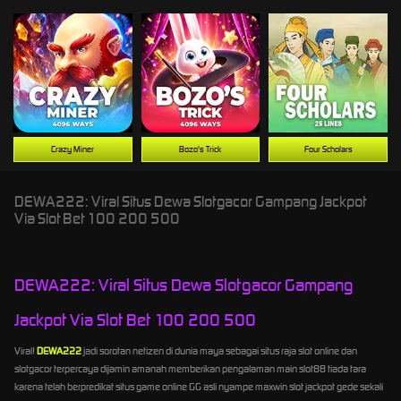
Crazy Miner
Bozo's Trick
Four Scholars
DEWA222: Viral Situs Dewa Slotgacor Gampang Jackpot
Via Slot Bet 100 200 500
DEWA222: Viral Situs Dewa Slotgacor Gampang
Jackpot Via Slot Bet 100 200 500
Viral!
DEWA222
jadi sorotan netizen di dunia maya sebagai situs raja slot online dan
slotgacor terpercaya dijamin amanah memberikan pengalaman main slot88 tiada tara
karena telah berpredikat situs game online GG asli nyampe maxwin slot jackpot gede sekali