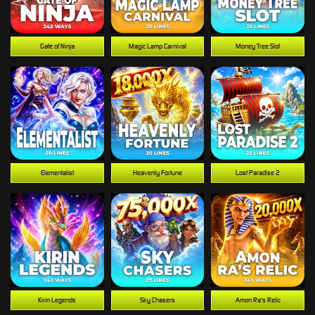
Gate of Ninja
Magic Lamp Carnival
Money Tree Slot
Elementalist
Heavenly Fortune
Lost Paradise 2
Kirin Legends
Sky Chasers
Amon Ra's Relic