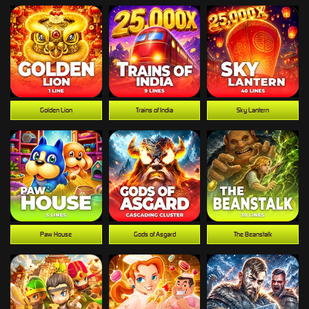
Golden Lion
Trains of India
Sky Lantern
Paw House
Gods of Asgard
The Beanstalk