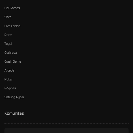
Hot Games
Slots
Live Casino
Race
Togel
Olahraga
Crash Game
Arcade
Poker
E-Sports
Sabung Ayam
Komunitas