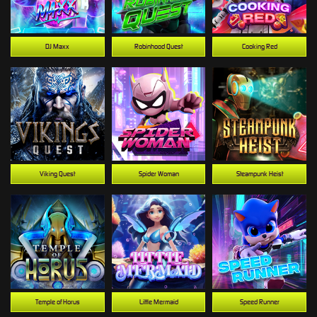
DJ Maxx
Robinhood Quest
Cooking Red
Viking Quest
Spider Woman
Steampunk Heist
Temple of Horus
Little Mermaid
Speed Runner