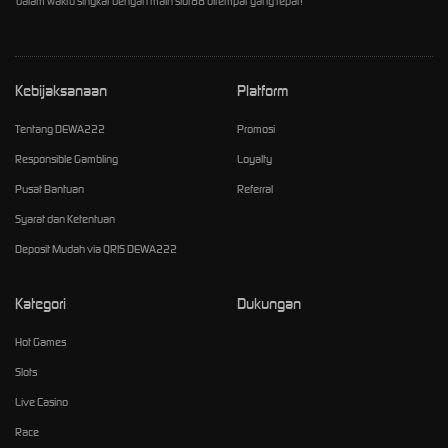
dalam waktu singkat dengan main slot88 ditempat yang tepat!
Kebijaksanaan
Platform
Tentang DEWA222
Promosi
Responsible Gambling
Loyalty
Pusat Bantuan
Referral
Syarat dan Ketentuan
Deposit Mudah via QRIS DEWA222
Kategori
Dukungan
Hot Games
Slots
Live Casino
Race