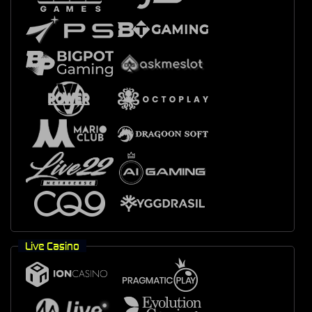
Live Casino