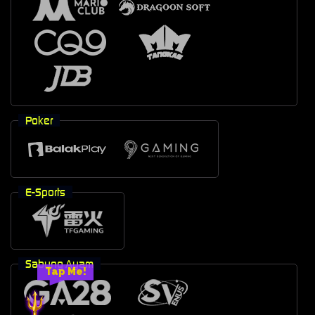
Poker
E-Sports
Sabung Ayam
Tap Me!