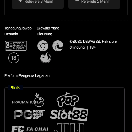
Rata-rata 3 Menit
Rata-rata 5 Menit
Tanggung Jawab
Browser Yang
Bermain
Didukung
©2026 DEWA222. Hak cipta
dilindungi | 18+
Platform Penyedia Layanan
Slots