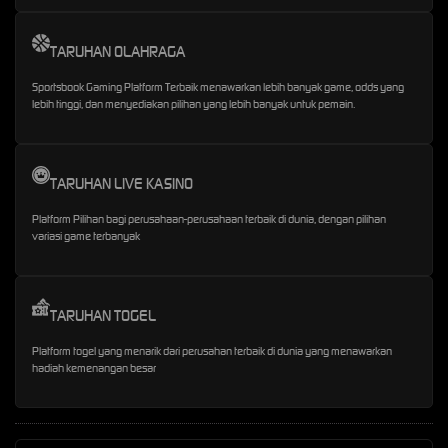
TARUHAN OLAHRAGA
Sportsbook Gaming Platform Terbaik menawarkan lebih banyak game, odds yang
lebih tinggi, dan menyediakan pilihan yang lebih banyak untuk pemain.
TARUHAN LIVE KASINO
Platform Pilihan bagi perusahaan-perusahaan terbaik di dunia, dengan pilihan
variasi game terbanyak
TARUHAN TOGEL
Platform togel yang menarik dari perusahan terbaik di dunia yang menawarkan
hadiah kemenangan besar