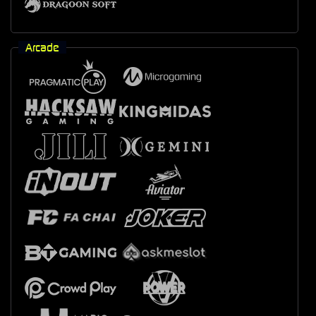
Arcade