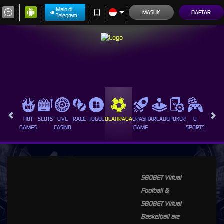
Main di
MASUK
DAFTAR
Telegram
HOT
SLOTS
LIVE
RACE
TOGEL
OLAHRAGA
CRASH
ARCADE
POKER
E-
SABUN
GAMES
CASINO
GAME
SPORTS
AYAM
SBOBET Virtual
Football &
SBOBET Virtual
Basketball are