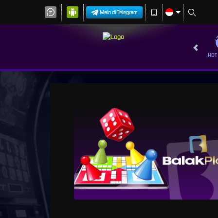
Main di Telegram
HOT