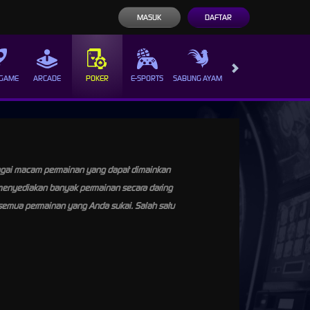
MASUK
DAFTAR
 GAME
ARCADE
POKER
E-SPORTS
SABUNG AYAM
PROMOSI
agai macam permainan yang dapat dimainkan
menyediakan banyak permainan secara daring
semua permainan yang Anda sukai. Salah satu