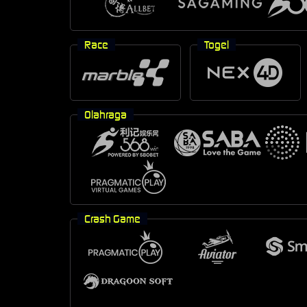
Race
Togel
Olahraga
Crash Game