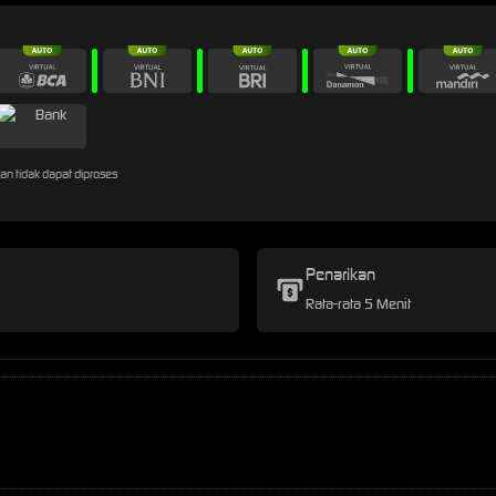
an tidak dapat diproses
Penarikan
Rata-rata 5 Menit