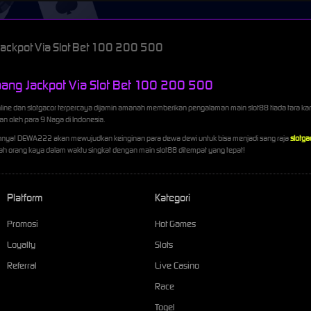
ackpot Via Slot Bet 100 200 500
ang Jackpot Via Slot Bet 100 200 500
 online dan slotgacor terpercaya dijamin amanah memberikan pengalaman main slot88 tiada tara kar
n oleh para 9 Naga di Indonesia.
annya! DEWA222 akan mewujudkan keinginan para dewa dewi untuk bisa menjadi sang raja
slotga
ah orang kaya dalam waktu singkat dengan main slot88 ditempat yang tepat!
Platform
Kategori
Promosi
Hot Games
Loyalty
Slots
Referral
Live Casino
Race
Togel