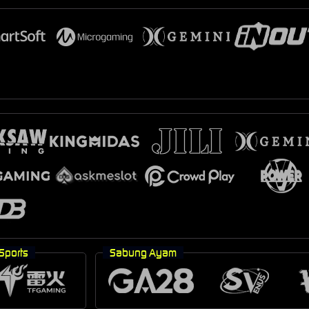
Sports
Sabung Ayam