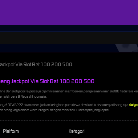
ackpot Via Slot Bet 100 200 500
ang Jackpot Via Slot Bet 100 200 500
 online dan slotgacor terpercaya dijamin amanah memberikan pengalaman main slot88 tiada tara kar
n oleh para 9 Naga di Indonesia.
annya! DEWA222 akan mewujudkan keinginan para dewa dewi untuk bisa menjadi sang raja
slotga
ah orang kaya dalam waktu singkat dengan main slot88 ditempat yang tepat!
Platform
Kategori