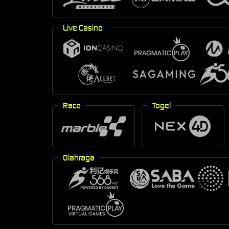
Live Casino
Race
Togel
Olahraga