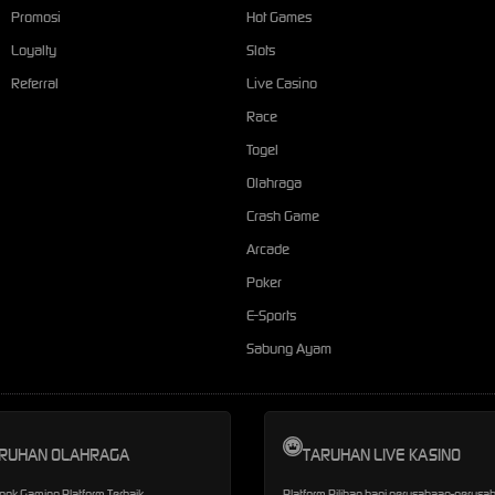
Promosi
Hot Games
Loyalty
Slots
Referral
Live Casino
Race
Togel
Olahraga
Crash Game
Arcade
Poker
E-Sports
Sabung Ayam
RUHAN OLAHRAGA
TARUHAN LIVE KASINO
ook Gaming Platform Terbaik
Platform Pilihan bagi perusahaan-perusa