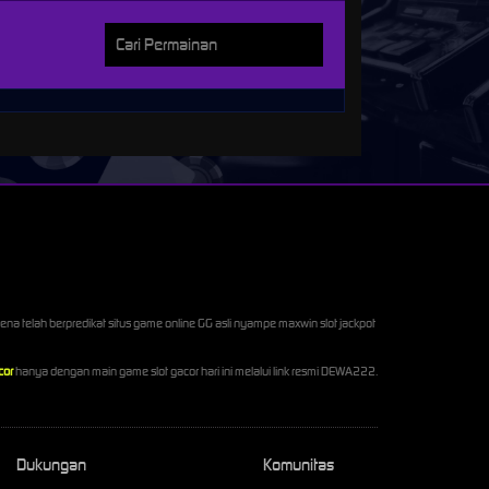
ena telah berpredikat situs game online GG asli nyampe maxwin slot jackpot
cor
hanya dengan main game slot gacor hari ini melalui link resmi DEWA222.
Dukungan
Komunitas