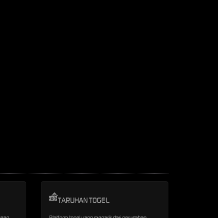
TARUHAN TOGEL
haan
Platform togel yang menarik dari perusahan