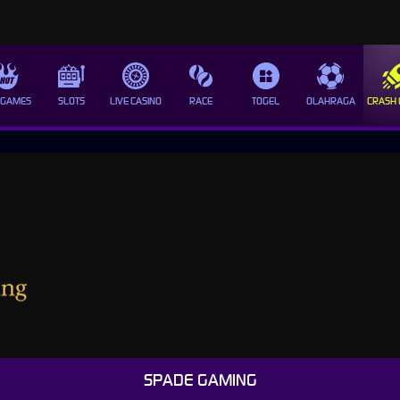
 GAMES
SLOTS
LIVE CASINO
RACE
TOGEL
OLAHRAGA
CRASH
SPADE GAMING