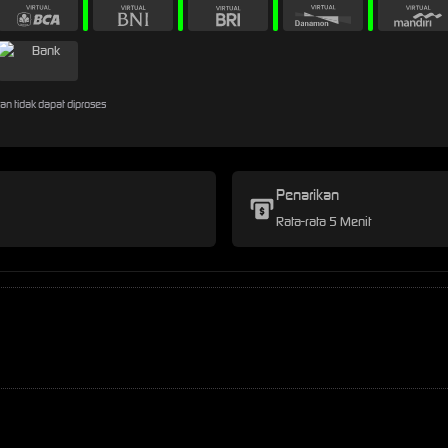
an tidak dapat diproses
Penarikan
Rata-rata 5 Menit