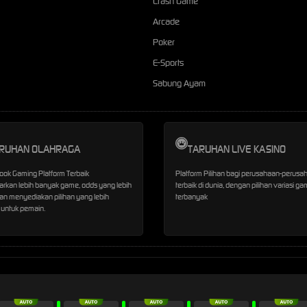
Crash Game
Arcade
Poker
E-Sports
Sabung Ayam
RUHAN OLAHRAGA
TARUHAN LIVE KASINO
ook Gaming Platform Terbaik
Platform Pilihan bagi perusahaan-perusa
kan lebih banyak game, odds yang lebih
terbaik di dunia, dengan pilihan variasi g
 dan menyediakan pilihan yang lebih
terbanyak
untuk pemain.