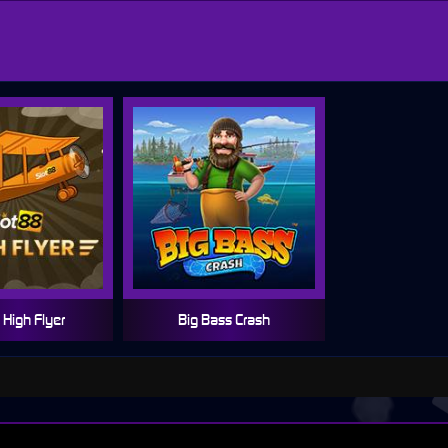
 High Flyer
Big Bass Crash