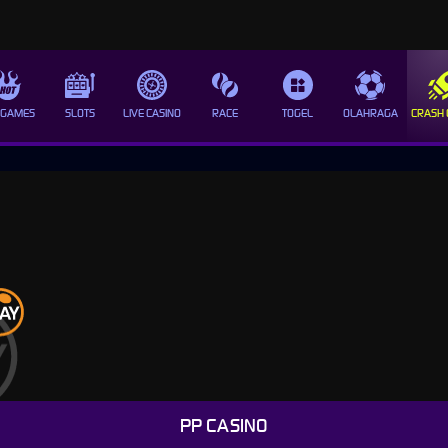
 GAMES
SLOTS
LIVE CASINO
RACE
TOGEL
OLAHRAGA
CRASH
PP CASINO