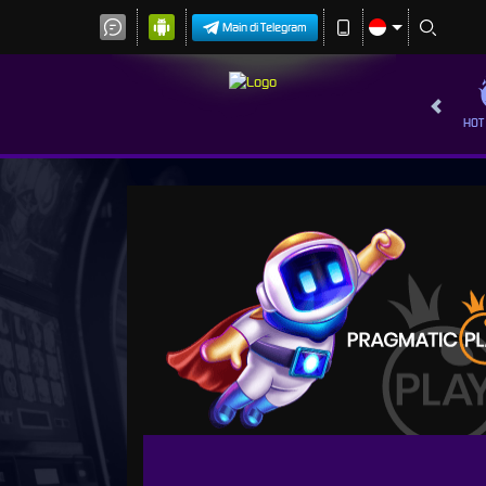
Main di Telegram
HOT