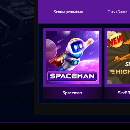
Semua permainan
Crash Game
Spaceman
Slot88