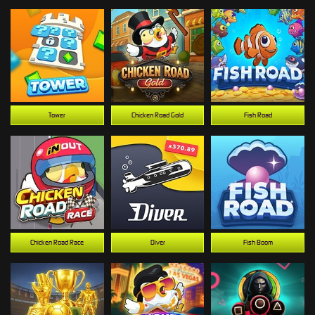
Tower
Chicken Road Gold
Fish Road
Chicken Road Race
Diver
Fish Boom