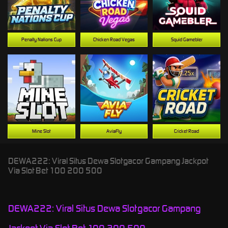
Penalty Nations Cup
Chicken Road Vegas
Squid Gamebler
Mine Slot
AviaFly
Cricket Road
DEWA222: Viral Situs Dewa Slotgacor Gampang Jackpot
Via Slot Bet 100 200 500
DEWA222: Viral Situs Dewa Slotgacor Gampang