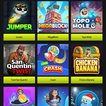
Jumper
MegaBlock
Topo Mole
Twist San Quentin
Crash
Chicken Banana