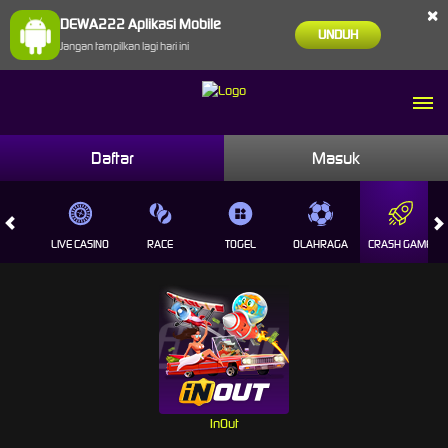
×
DEWA222 Aplikasi Mobile
UNDUH
Jangan tampilkan lagi hari ini
Daftar
Masuk
OTS
LIVE CASINO
RACE
TOGEL
OLAHRAGA
CRASH GAME
InOut