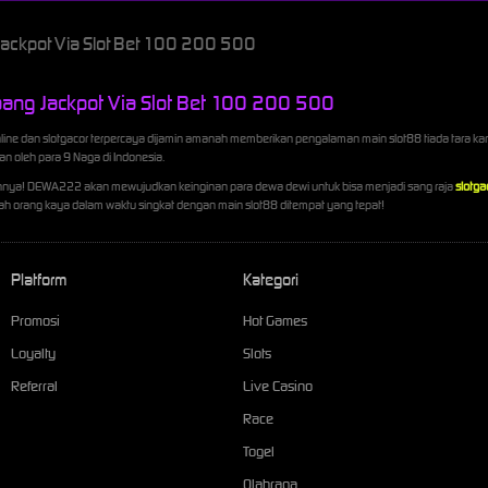
ackpot Via Slot Bet 100 200 500
ang Jackpot Via Slot Bet 100 200 500
 online dan slotgacor terpercaya dijamin amanah memberikan pengalaman main slot88 tiada tara kar
n oleh para 9 Naga di Indonesia.
annya! DEWA222 akan mewujudkan keinginan para dewa dewi untuk bisa menjadi sang raja
slotga
ah orang kaya dalam waktu singkat dengan main slot88 ditempat yang tepat!
Platform
Kategori
Promosi
Hot Games
Loyalty
Slots
Referral
Live Casino
Race
Togel
Olahraga