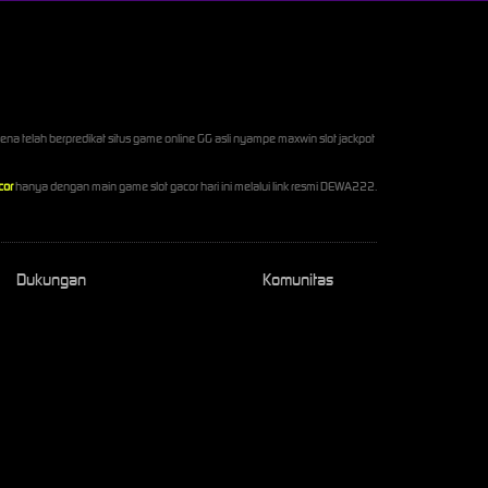
ena telah berpredikat situs game online GG asli nyampe maxwin slot jackpot
cor
hanya dengan main game slot gacor hari ini melalui link resmi DEWA222.
Dukungan
Komunitas