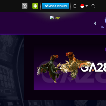
Main di Telegram
HOT