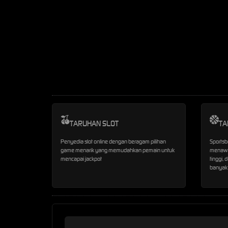
TARUHAN SLOT
TA
Penyedia slot online dengan beragam pilihan
Sportsb
game menarik yang memudahkan pemain untuk
menawar
mencapai jackpot
tinggi,
banyak 