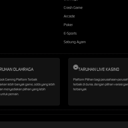
Crash Game
Arcade
Poker
E-Sports
Sabung Ayam
RUHAN OLAHRAGA
TARUHAN LIVE KASINO
ook Gaming Platform Terbaik
Platform Pilihan bagi perusahaan-perusa
kan lebih banyak game, odds yang lebih
terbaik di dunia, dengan pilihan variasi g
 dan menyediakan pilihan yang lebih
terbanyak
untuk pemain.