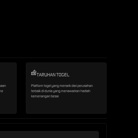
TARUHAN TOGEL
haan
Platform togel yang menarik dari perusahan
ame
terbaik di dunia yang menawarkan hadiah
kemenangan besar