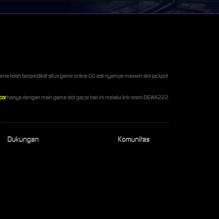
ena telah berpredikat situs game online GG asli nyampe maxwin slot jackpot
cor
hanya dengan main game slot gacor hari ini melalui link resmi DEWA222.
Dukungan
Komunitas