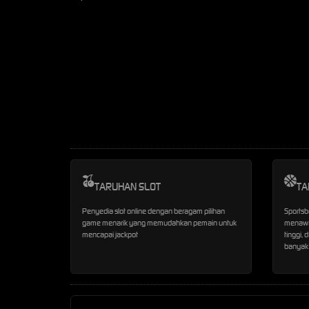
TARUHAN SLOT
TA
Penyedia slot online dengan beragam pilihan
Sportsb
game menarik yang memudahkan pemain untuk
menawar
mencapai jackpot
tinggi,
banyak 