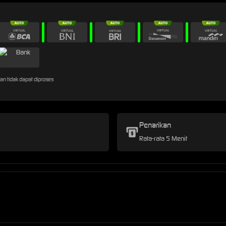
an tidak dapat diproses
Penarikan
Rata-rata 5 Menit