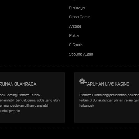
Olahraga
Crash Game
Arcade
Poker
E-Sports
Sabung Ayam
RUHAN OLAHRAGA
TARUHAN LIVE KASINO
ook Gaming Platform Terbaik
Platform Pilihan bagi perusahaan-perusa
kan lebih banyak game, odds yang lebih
terbaik di dunia, dengan pilihan variasi g
 dan menyediakan pilihan yang lebih
terbanyak
untuk pemain.