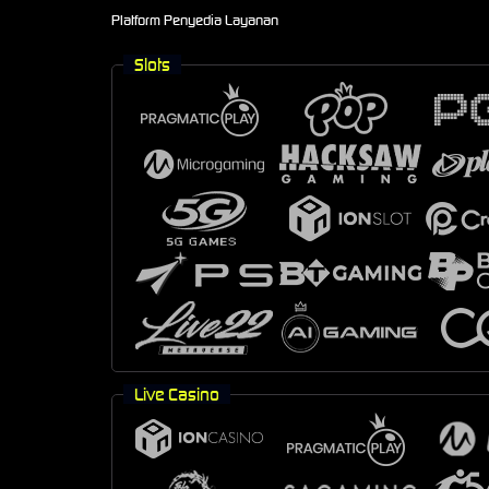
Platform Penyedia Layanan
Slots
Live Casino