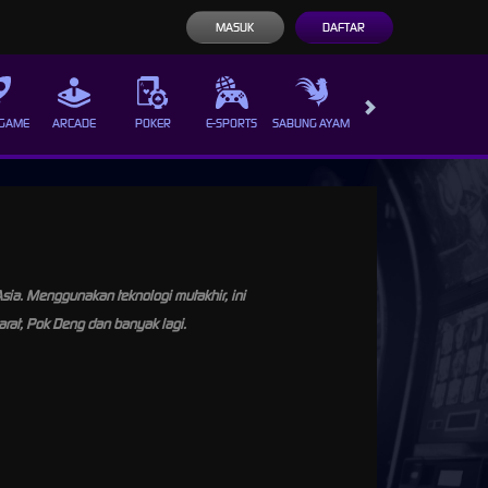
MASUK
DAFTAR
 GAME
ARCADE
POKER
E-SPORTS
SABUNG AYAM
PROMOSI
sia. Menggunakan teknologi mutakhir, ini
at, Pok Deng dan banyak lagi.