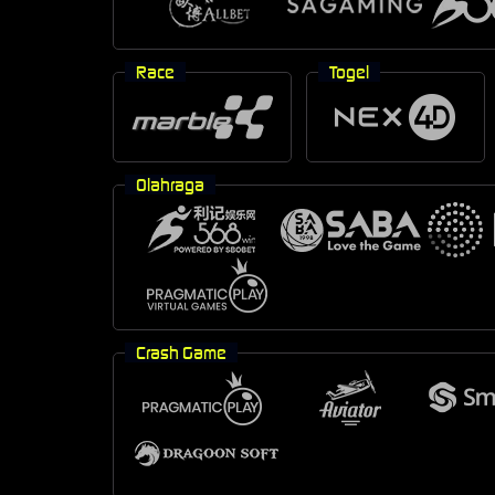
Race
Togel
Olahraga
Crash Game