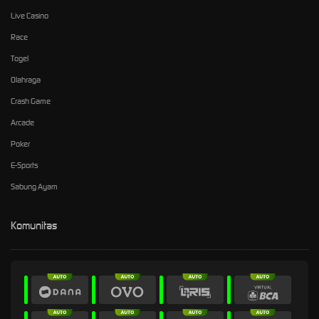
Live Casino
Race
Togel
Olahraga
Crash Game
Arcade
Poker
E-Sports
Sabung Ayam
Komunitas