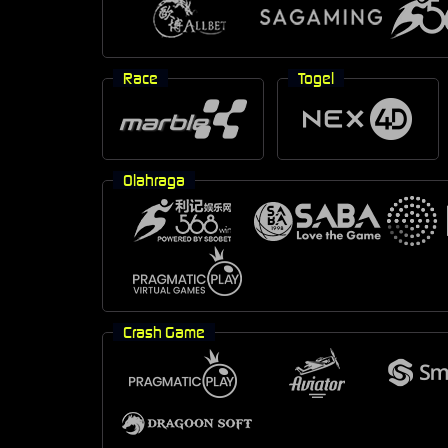
Race
Togel
Olahraga
Crash Game