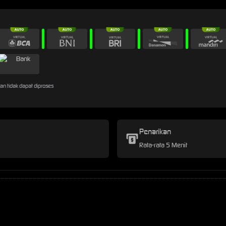
an tidak dapat diproses
Penarikan
Rata-rata 5 Menit