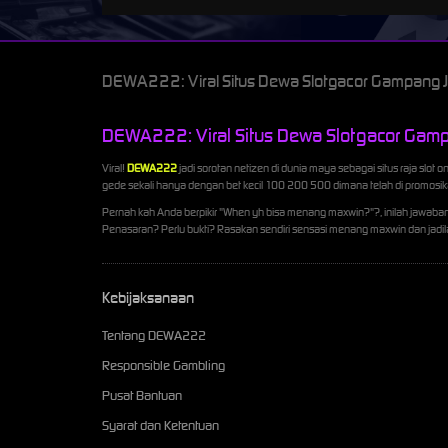
DEWA222: Viral Situs Dewa Slotgacor Gampang J
DEWA222: Viral Situs Dewa Slotgacor Gamp
Viral!
DEWA222
jadi sorotan netizen di dunia maya sebagai situs raja slot
gede sekali hanya dengan bet kecil 100 200 500 dimana telah di promosika
Pernah kah Anda berpikir "When yh bisa menang maxwin?"?, inilah jawab
Penasaran? Perlu bukti? Rasakan sendiri sensasi menang maxwin dan jadil
Kebijaksanaan
Tentang DEWA222
Responsible Gambling
Pusat Bantuan
Syarat dan Ketentuan