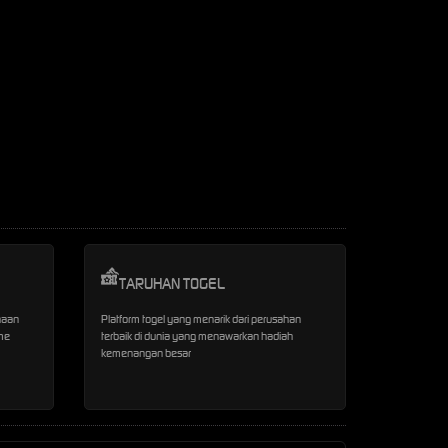
TARUHAN TOGEL
haan
Platform togel yang menarik dari perusahan
ame
terbaik di dunia yang menawarkan hadiah
kemenangan besar