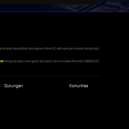
ena telah berpredikat situs game online GG asli nyampe maxwin slot jackpot
cor
hanya dengan main game slot gacor hari ini melalui link resmi DEWA222.
Dukungan
Komunitas