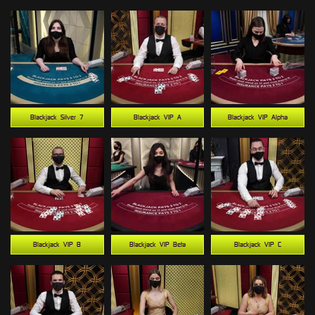
Blackjack_Silver_7
Blackjack_VIP_A
Blackjack_VIP_Alpha
Blackjack_VIP_B
Blackjack_VIP_Beta
Blackjack_VIP_C