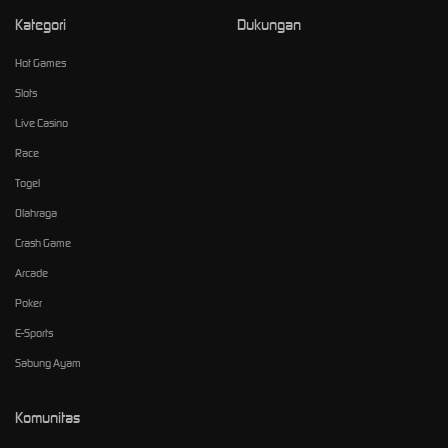
Kategori
Dukungan
Hot Games
Slots
Live Casino
Race
Togel
Olahraga
Crash Game
Arcade
Poker
E-Sports
Sabung Ayam
Komunitas