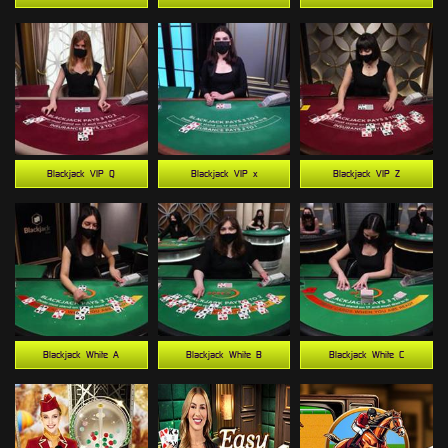
Blackjack_VIP_Q
Blackjack_VIP_x
Blackjack_VIP_Z
Blackjack_White_A
Blackjack_White_B
Blackjack_White_C