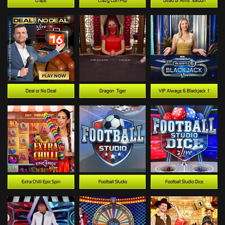
Craps
Crazy Coin Flip
Dead or Alive: Saloon
Deal or No Deal
Dragon_Tiger
VIP Always 6 Blackjack 1
Extra Chilli Epic Spin
Football Studio
Football Studio Dice