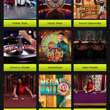
Football_Studio
Fortune_Wheel
Gonzo's Treasure Map
Immersive_Roulette
Imperial Quest
Instant_Roulette