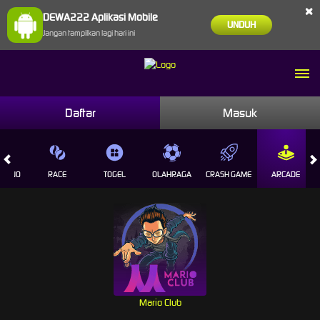
×
DEWA222 Aplikasi Mobile
UNDUH
Jangan tampilkan lagi hari ini
Daftar
Masuk
CASINO
RACE
TOGEL
OLAHRAGA
CRASH GAME
ARCADE
Mario Club