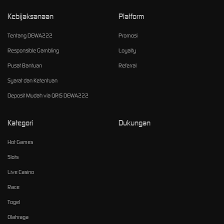
Kebijaksanaan
Platform
Tentang DEWA222
Promosi
Responsible Gambling
Loyalty
Pusat Bantuan
Referral
Syarat dan Ketentuan
Deposit Mudah via QRIS DEWA222
Kategori
Dukungan
Hot Games
Slots
Live Casino
Race
Togel
Olahraga