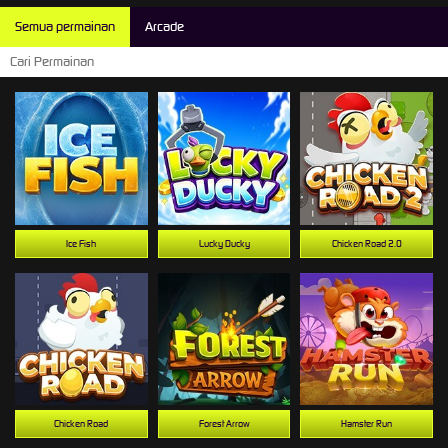
Semua permainan
Arcade
Ice Fish
Lucky Ducky
Chicken Road 2.0
Chicken Road
Forest Arrow
Hamster Run