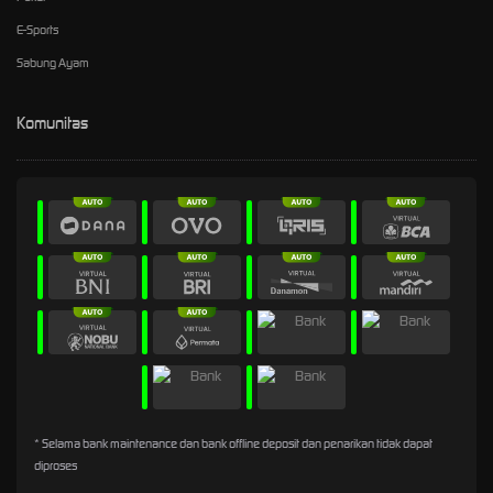
E-Sports
Sabung Ayam
Komunitas
* Selama bank maintenance dan bank offline deposit dan penarikan tidak dapat
diproses