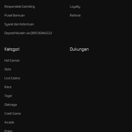
Responsible Gambling
Loyalty
Pusat Bantuan
Referral
Syarat dan Ketentuan
Deposit Mudah via QRIS DEWA222
Kategori
Dukungan
Hot Games
Slots
Live Casino
Race
Togel
Olahraga
Crash Game
Arcade
Poker