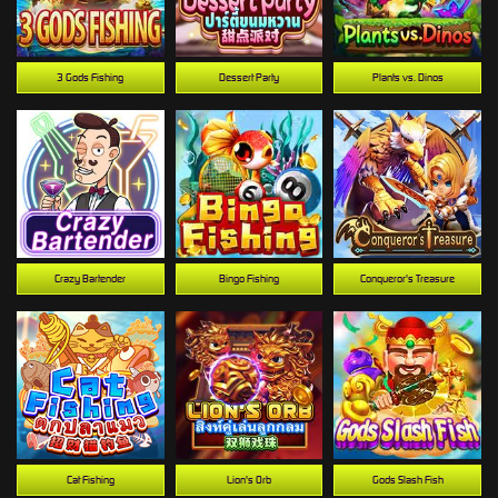
3 Gods Fishing
Dessert Party
Plants vs. Dinos
Crazy Bartender
Bingo Fishing
Conqueror's Treasure
Cat Fishing
Lion's Orb
Gods Slash Fish