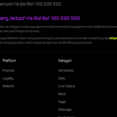
ackpot Via Slot Bet 100 200 500
ang Jackpot Via Slot Bet 100 200 500
 online dan slotgacor terpercaya dijamin amanah memberikan pengalaman main slot88 tiada tara kar
n oleh para 9 Naga di Indonesia.
annya! DEWA222 akan mewujudkan keinginan para dewa dewi untuk bisa menjadi sang raja
slotga
ah orang kaya dalam waktu singkat dengan main slot88 ditempat yang tepat!
Platform
Kategori
Promosi
Hot Games
Loyalty
Slots
Referral
Live Casino
Race
Togel
Olahraga