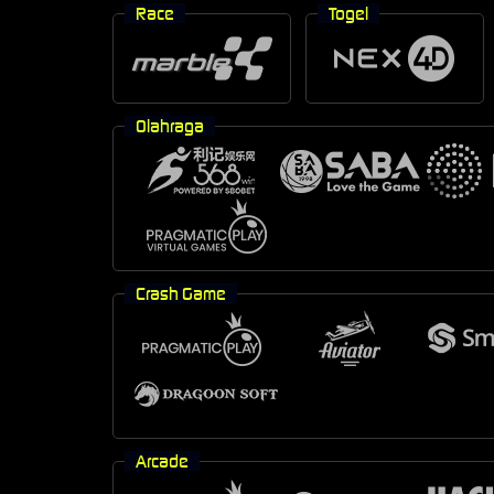
Race
Togel
Olahraga
Crash Game
Arcade