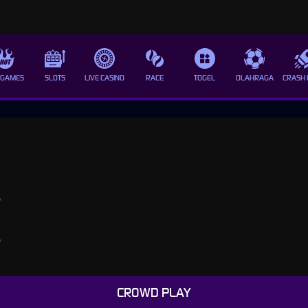
 GAMES
SLOTS
LIVE CASINO
RACE
TOGEL
OLAHRAGA
CRASH
CROWD PLAY