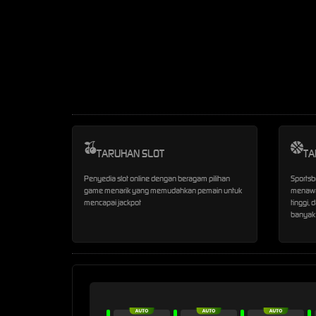
TARUHAN SLOT
TA
Penyedia slot online dengan beragam pilihan
Sportsb
game menarik yang memudahkan pemain untuk
menawar
mencapai jackpot
tinggi,
banyak 