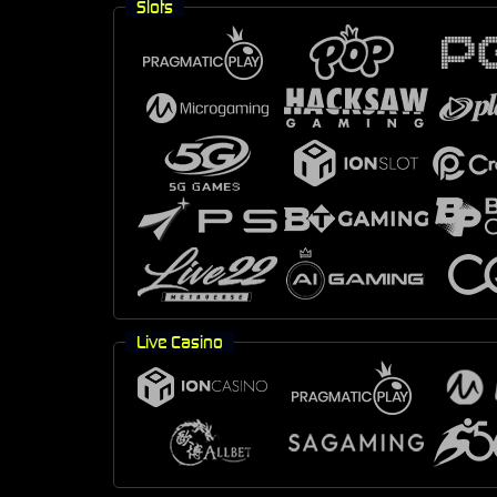
Slots
Live Casino