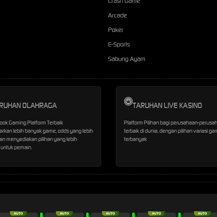
Crash Game
Arcade
Poker
E-Sports
Sabung Ayam
RUHAN OLAHRAGA
TARUHAN LIVE KASINO
ook Gaming Platform Terbaik
Platform Pilihan bagi perusahaan-perusa
kan lebih banyak game, odds yang lebih
terbaik di dunia, dengan pilihan variasi g
 dan menyediakan pilihan yang lebih
terbanyak
untuk pemain.