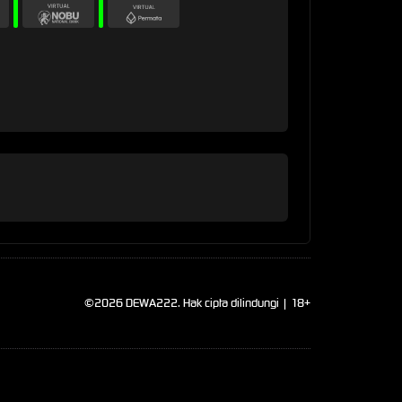
©2026 DEWA222. Hak cipta dilindungi | 18+