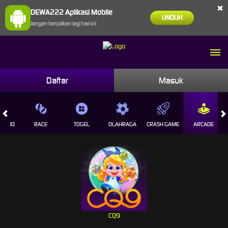
×
DEWA222 Aplikasi Mobile
UNDUH
Jangan tampilkan lagi hari ini
Daftar
Masuk
CASINO
RACE
TOGEL
OLAHRAGA
CRASH GAME
ARCADE
CQ9