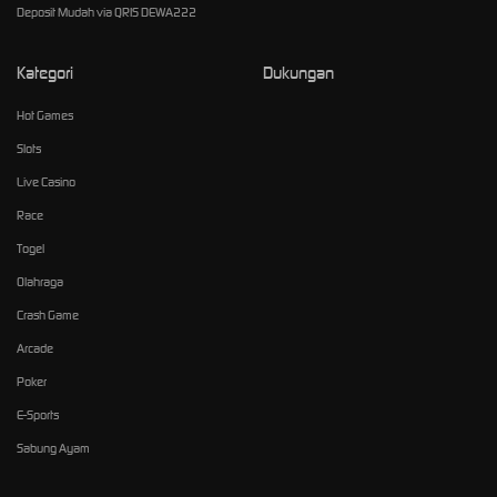
Deposit Mudah via QRIS DEWA222
Kategori
Dukungan
Hot Games
Slots
Live Casino
Race
Togel
Olahraga
Crash Game
Arcade
Poker
E-Sports
Sabung Ayam