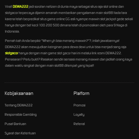
Viral!
DEWA222
jadi sorotan netizen di dunia maya sebagai situs raja slot online dan
slotgacor terpercaya dijamin amanah memberikan pengalaman main slot88 tiada tara
karena telah berpredikat situs game online GG asli nyampe maxwin slot jackpot gede sekali
hanya dengan bet kecil 100 200 500 dimana telah di promosikan oleh para 9 Naga di
Indonesia.
Pernah kah Anda berpikir "When yh bisa menang maxwin?"?, inilah jawabannya!
DEWA222 akan mewujudkan keinginan para dewa dewi untuk bisa menjadi sang raja
slotgacor
hanya dengan main game slot gacor hari ini melalui link resmi DEWA222.
Penasaran? Perlu bukti? Rasakan sendiri sensasi menang maxwin dan jadilah orang kaya
dalam waktu singkat dengan main slot88 ditempat yang tepat!
Kebijaksanaan
Platform
Tentang DEWA222
Promosi
Responsible Gambling
Loyalty
Pusat Bantuan
Referral
Syarat dan Ketentuan