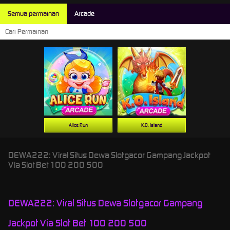
Semua permainan
Arcade
Alice Run
K.O. Island
DEWA222: Viral Situs Dewa Slotgacor Gampang Jackpot
Via Slot Bet 100 200 500
DEWA222: Viral Situs Dewa Slotgacor Gampang
Jackpot Via Slot Bet 100 200 500