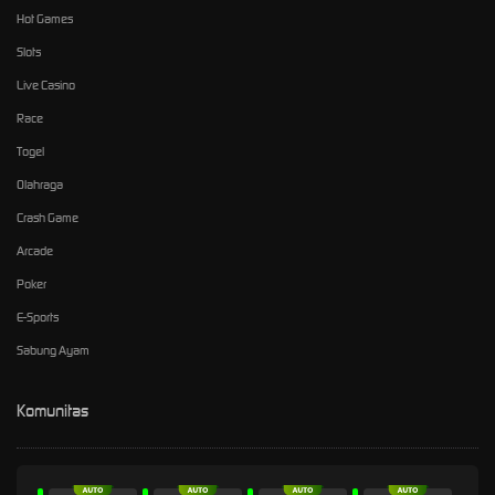
Hot Games
Slots
Live Casino
Race
Togel
Olahraga
Crash Game
Arcade
Poker
E-Sports
Sabung Ayam
Komunitas