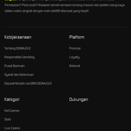
Penasaran? Perlu bukti? Rasakan sendiri sensasi menang maxwin dan jadilah orang kaya
dalam waktu singkat dengan main slot88 ditempat yang tepat!
Kebijaksanaan
Platform
Tentang DEWA222
Promosi
Responsible Gambling
Loyalty
Pusat Bantuan
Referral
Syarat dan Ketentuan
Deposit Mudah via QRIS DEWA222
Kategori
Dukungan
Hot Games
Slots
Live Casino