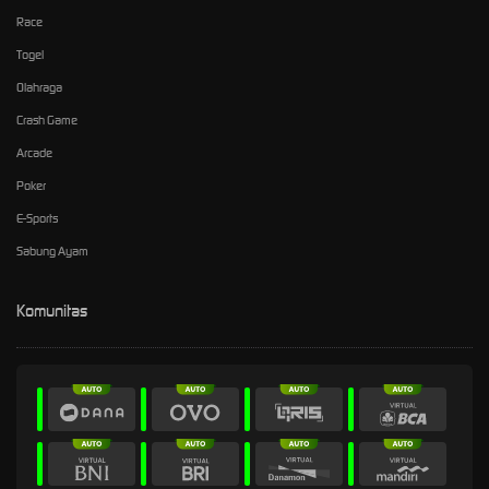
Race
Togel
Olahraga
Crash Game
Arcade
Poker
E-Sports
Sabung Ayam
Komunitas