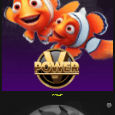
VPower
i