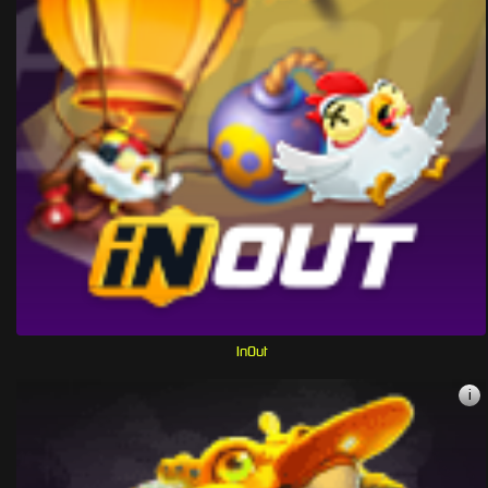
InOut
i