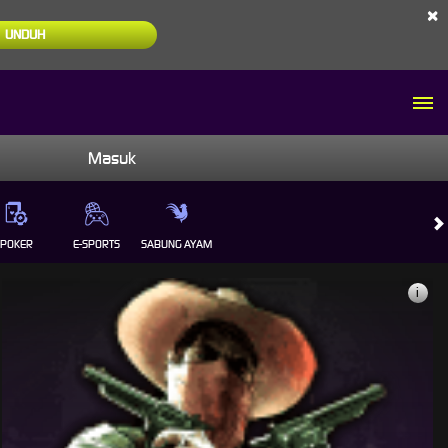
×
UNDUH
Masuk
POKER
E-SPORTS
SABUNG AYAM
i