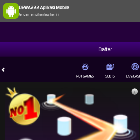
DEWA222 Aplikasi Mobile
Jangan tampilkan lagi hari ini
Daftar
HOT GAMES
SLOTS
LIVE CAS
i