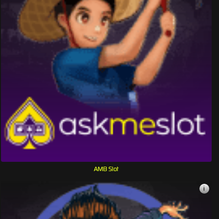
AMB Slot
i