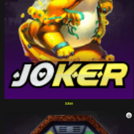
Joker
i