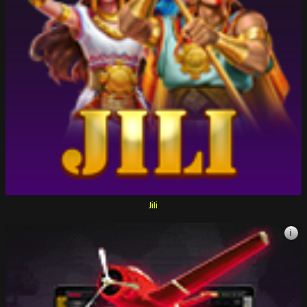
Jili
i