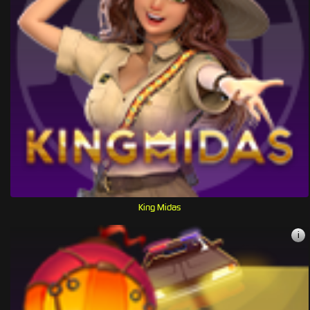
King Midas
i