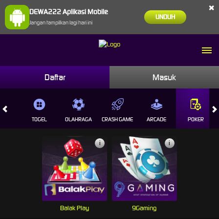
×
DEWA222 Aplikasi Mobile
UNDUH
Jangan tampilkan lagi hari ini
Daftar
Masuk
CE
TOGEL
OLAHRAGA
CRASH GAME
ARCADE
POKER
i
i
Balak Play
9Gaming