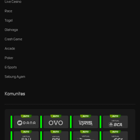
Live Casino
Race
Togel
Olahraga
Crash Game
Arcade
Poker
E-Sports
Sabung Ayam
Komunitas