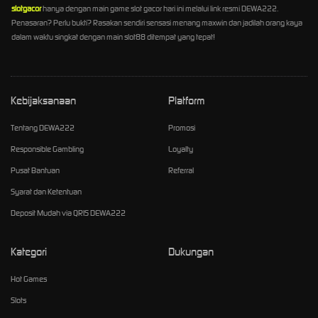
slotgacor
hanya dengan main game slot gacor hari ini melalui link resmi DEWA222.
Penasaran? Perlu bukti? Rasakan sendiri sensasi menang maxwin dan jadilah orang kaya
dalam waktu singkat dengan main slot88 ditempat yang tepat!
Kebijaksanaan
Platform
Tentang DEWA222
Promosi
Responsible Gambling
Loyalty
Pusat Bantuan
Referral
Syarat dan Ketentuan
Deposit Mudah via QRIS DEWA222
Kategori
Dukungan
Hot Games
Slots