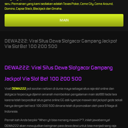
seru. Permainan yang kami sediakan adalah Texas Poker, Ceme City, Ceme Around,
Domino, Capsa Stack, Blackjack dan Omaha.
MAIN
DEWA222: Viral Situs Dewa Slotgacor Gampang Jackpot
Via Slot Bet 100 200 500
DEWA222: Viral Situs Dewa Slotgacor Gampang
Jackpot Via Slot Bet 100 200 500
Viral!
DEWA222
jadi sorotan netizen di dunia maya sebagai situs raja slot online dan
slotgacor terpercaya dijamin amanah memberikan pengalaman main slot88 tiada tara
karena telah berpredikat situs game online GG asli nyampe maxwin slot jackpot gede sekali
hanya dengan bet kecil 100 200 500 dimana telah di promosikan oleh para 9 Naga di
Indonesia.
Pernah kah Anda berpikir "When yh bisa menang maxwin?"?, inilah jawabannya!
DEWA222 akan mewujudkan keinginan para dewa dewi untuk bisa menjadi sang raja