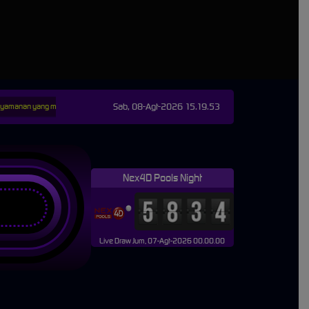
Sab, 08-Agt-2026 15.19.53
yang mungkin ditimbulkan.
Pemeliharaan Terjadwal: MarbleX pada 31-Jul-2026 dari 00.00.00
Nex4D Pools Night
Live Draw Jum, 07-Agt-2026 00.00.00