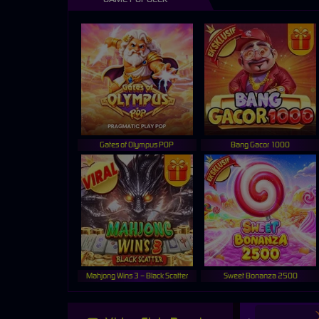
Gates of Olympus POP
Bang Gacor 1000
Mahjong Wins 3 – Black Scatter
Sweet Bonanza 2500