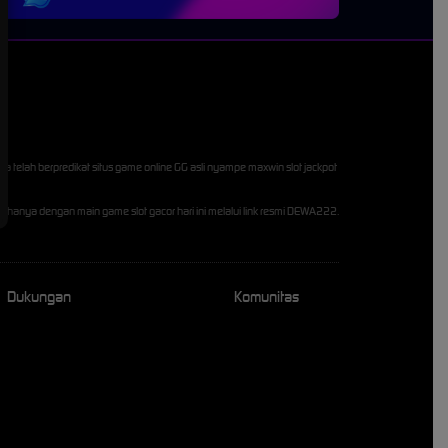
na telah berpredikat situs game online GG asli nyampe maxwin slot jackpot
r
hanya dengan main game slot gacor hari ini melalui link resmi DEWA222.
Dukungan
Komunitas