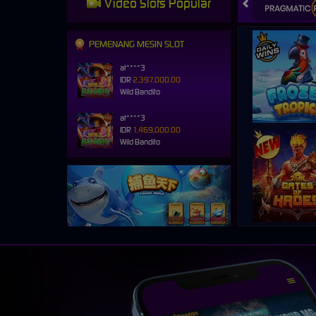
Video Slots Popular
PEMENANG MESIN SLOT
at****3
IDR
2,397,000.00
Wild Bandito
at****3
IDR
1,469,000.00
Wild Bandito
at****3
IDR
1,128,000.00
Mahjong Ways
na****1
IDR
1,126,000.00
Wild Bounty Showdown
wuan****2
IDR
561,890.00
Gates of Olympus 1000