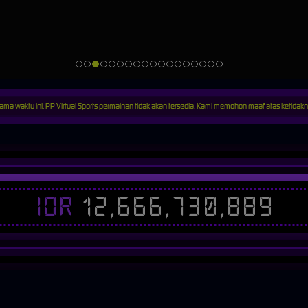
ni, PP Virtual Sports permainan tidak akan tersedia. Kami memohon maaf atas ketidaknyamanan 
IDR
12,666,730,889