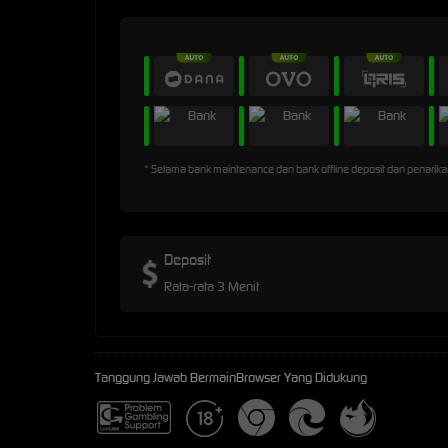
* Selama bank maintenance dan bank offline deposit dan penarikan
Deposit
Rata-rata 3 Menit
Tanggung Jawab Bermain
Browser Yang Didukung