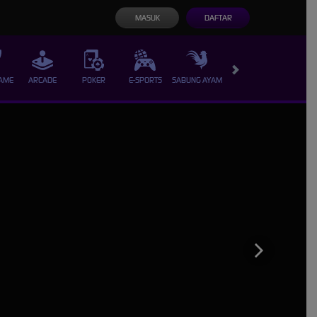
MASUK
DAFTAR
GAME
ARCADE
POKER
E-SPORTS
SABUNG AYAM
PROMOSI