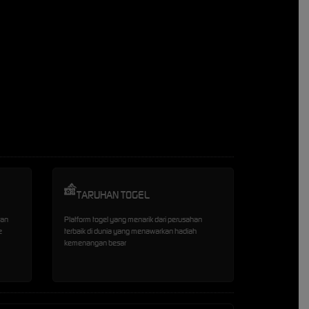
TARUHAN TOGEL
aan
Platform togel yang menarik dari perusahan
e
terbaik di dunia yang menawarkan hadiah
kemenangan besar