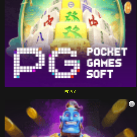
PG Soft
i