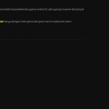
ena telah berpredikat situs game online GG asli nyampe maxwin slot jackpot
cor
hanya dengan main game slot gacor hari ini melalui link resmi