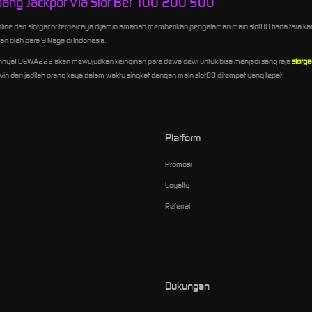
ang Jackpot Via Slot Bet 100 200 500
t online dan slotgacor terpercaya dijamin amanah memberikan pengalaman main slot88 tiada tara kar
n oleh para 9 Naga di Indonesia.
annya! DEWA222 akan mewujudkan keinginan para dewa dewi untuk bisa menjadi sang raja
slotga
 dan jadilah orang kaya dalam waktu singkat dengan main slot88 ditempat yang tepat!
Platform
Promosi
Loyalty
Referral
Dukungan