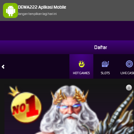
DEWA222 Aplikasi Mobile
Jangan tampilkan lagi hari ini
Daftar
HOT GAMES
SLOTS
LIVE CAS
i