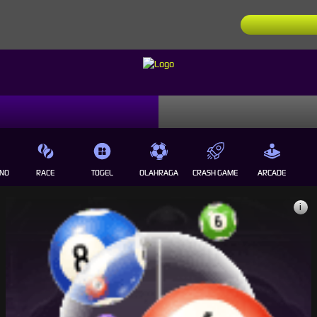
INO
RACE
TOGEL
OLAHRAGA
CRASH GAME
ARCADE
i