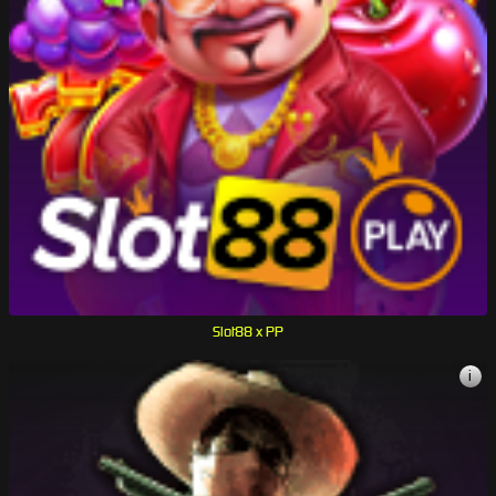
Slot88 x PP
i