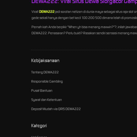
DEWA222: Viral Situs Dewa Slotgacor Gamp
Viral!
DEWA222
jadi sorotan netizen di dunia maya sebagai situs raja slo
gede sekali hanya dengan bet kecil 100 200 500 dimana telah di promosika
Pernah kah Anda berpikir "When yh bisa menang maxwin?"?, inilah jawab
DEWA222. Penasaran? Perlu bukti? Rasakan sendiri sensasi menang maxwin
Kebijaksanaan
Tentang DEWA222
Responsible Gambling
Pusat Bantuan
Syarat dan Ketentuan
Deposit Mudah via QRIS DEWA222
Kategori