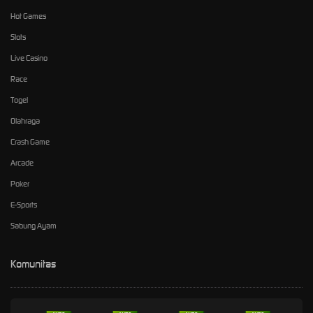
Hot Games
Slots
Live Casino
Race
Togel
Olahraga
Crash Game
Arcade
Poker
E-Sports
Sabung Ayam
Komunitas