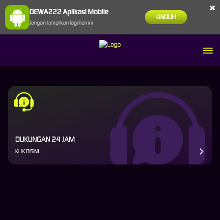
×
DEWA222 Aplikasi Mobile
UNDUH
Jangan tampilkan lagi hari ini
DUKUNGAN 24 JAM
KLIK DISINI