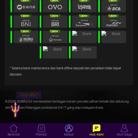
* Selama bank maintenance dan bank offline deposit dan penarikan tidak dapat
diproses
Tap Me!
©2026 DEWA222 menawarkan berbagai macam provider pilihan terbaik dan didukung
oleh Layanan Pelanggan profesional 24/7 yang siap melayani Anda.
Beranda
Promosi
Masuk
Hub. Kami
Akun Saya