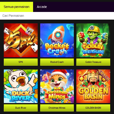
Semua permainan
Arcade
5PK
Rocket Crash
Goblin Treasure
Duck River
Christmas Mines
GOLDEN BASIN