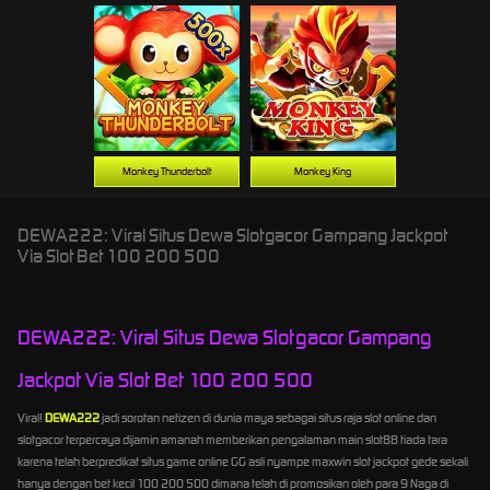
Monkey Thunderbolt
Monkey King
DEWA222: Viral Situs Dewa Slotgacor Gampang Jackpot
Via Slot Bet 100 200 500
DEWA222: Viral Situs Dewa Slotgacor Gampang
Jackpot Via Slot Bet 100 200 500
Viral!
DEWA222
jadi sorotan netizen di dunia maya sebagai situs raja slot online dan
slotgacor terpercaya dijamin amanah memberikan pengalaman main slot88 tiada tara
karena telah berpredikat situs game online GG asli nyampe maxwin slot jackpot gede sekali
hanya dengan bet kecil 100 200 500 dimana telah di promosikan oleh para 9 Naga di