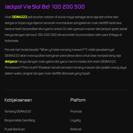
Jackpot Via Slot Bet 100 200 500
Viral!
DEWA222
jadi sorotan netizen di dunia maya sebagai situs raja slot online dan
slotgacor terpercaya dijamin amanah memberikan pengalaman main slot88 tiada tara
karena telah berpredikat situs game online GG asli nyampe maxwin slot jackpot gede sekali
hanya dengan bet kecil 100 200 500 dimana telah di promosikan oleh para 9 Naga di
Indonesia.
Pernah kah Anda berpikir "When yh bisa menang maxwin?"?, inilah jawabannya!
DEWA222 akan mewujudkan keinginan para dewa dewi untuk bisa menjadi sang raja
slotgacor
hanya dengan main game slot gacor hari ini melalui link resmi DEWA222.
Penasaran? Perlu bukti? Rasakan sendiri sensasi menang maxwin dan jadilah orang kaya
dalam waktu singkat dengan main slot88 ditempat yang tepat!
Kebijaksanaan
Platform
Tentang DEWA222
Promosi
Responsible Gambling
Loyalty
Pusat Bantuan
Referral