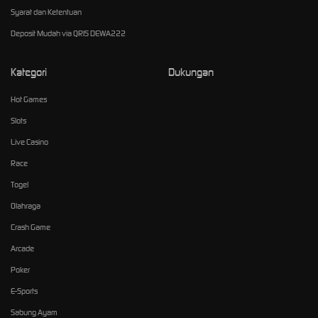
Syarat dan Ketentuan
Deposit Mudah via QRIS DEWA222
Kategori
Dukungan
Hot Games
Slots
Live Casino
Race
Togel
Olahraga
Crash Game
Arcade
Poker
E-Sports
Sabung Ayam