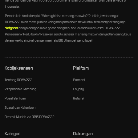
hanya dengan bet kecil 100 200 500 dimana telah di promosikan oleh para 9 Naga di
Indonesia.
Pernah kah Anda berpikir "When yh bisa menang maxwin?"?, inilah jawabannya!
DEWA222 akan mewujudkan keinginan para dewa dewi untuk bisa menjadi sang raja
slotgacor
hanya dengan main game slot gacor hari ini melalui link resmi DEWA222.
Penasaran? Perlu bukti? Rasakan sendiri sensasi menang maxwin dan jadilah orang kaya
dalam waktu singkat dengan main slot88 ditempat yang tepat!
Kebijaksanaan
Platform
Tentang DEWA222
Promosi
Responsible Gambling
Loyalty
Pusat Bantuan
Referral
Syarat dan Ketentuan
Deposit Mudah via QRIS DEWA222
Kategori
Dukungan