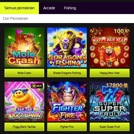
Semua permainan
Arcade
Fishing
Mole Crash
Shade Dragons Fishing
Happy New Year
Piggy Bank TapTap
Fighter Fire
Super Super Fruit