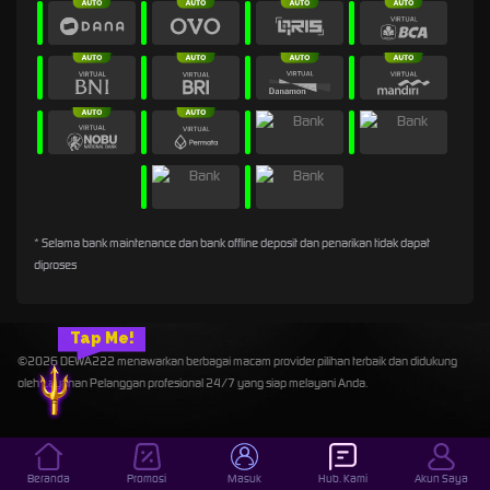
* Selama bank maintenance dan bank offline deposit dan penarikan tidak dapat
diproses
Tap Me!
©2026 DEWA222 menawarkan berbagai macam provider pilihan terbaik dan didukung
oleh Layanan Pelanggan profesional 24/7 yang siap melayani Anda.
Beranda
Promosi
Masuk
Hub. Kami
Akun Saya