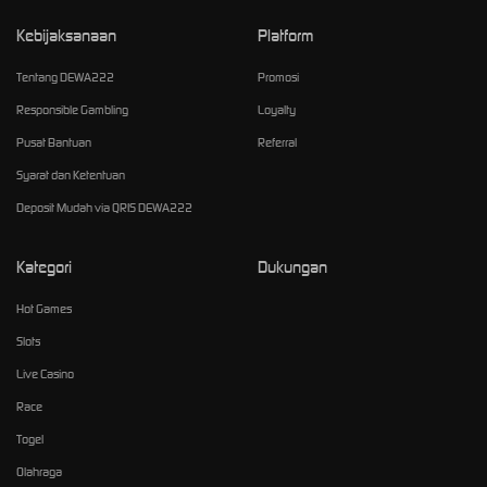
Kebijaksanaan
Platform
Tentang DEWA222
Promosi
Responsible Gambling
Loyalty
Pusat Bantuan
Referral
Syarat dan Ketentuan
Deposit Mudah via QRIS DEWA222
Kategori
Dukungan
Hot Games
Slots
Live Casino
Race
Togel
Olahraga