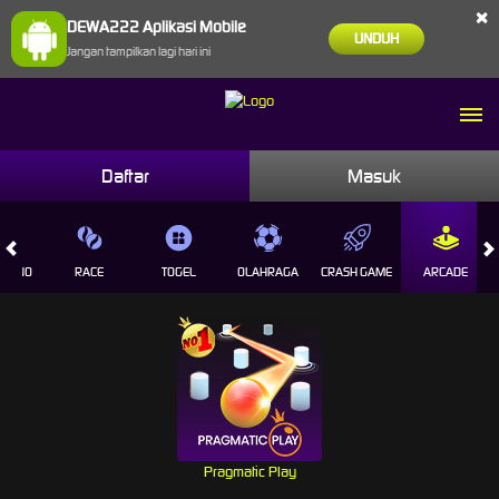
×
DEWA222 Aplikasi Mobile
UNDUH
Jangan tampilkan lagi hari ini
Daftar
Masuk
CASINO
RACE
TOGEL
OLAHRAGA
CRASH GAME
ARCADE
Pragmatic Play