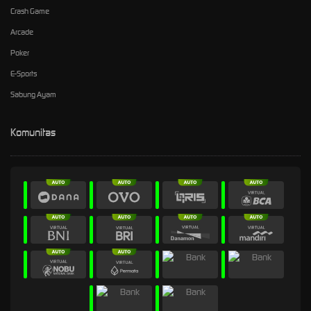
Crash Game
Arcade
Poker
E-Sports
Sabung Ayam
Komunitas